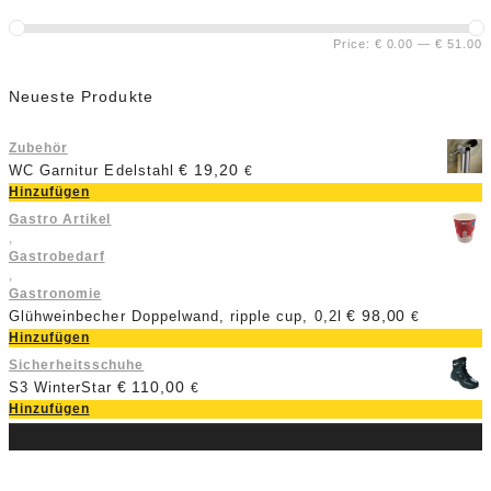
Price:
€ 0.00
—
€ 51.00
Neueste Produkte
Zubehör
€
19,20
WC Garnitur Edelstahl
€
Hinzufügen
Gastro Artikel
,
Gastrobedarf
,
Gastronomie
€
98,00
Glühweinbecher Doppelwand, ripple cup, 0,2l
€
Hinzufügen
Sicherheitsschuhe
€
110,00
S3 WinterStar
€
Hinzufügen
Über uns