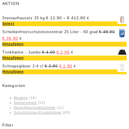
AKTION
€
12,90
–
€
412,80
Steinauftausalz 25 kg
€
Select
€
49,90
Scheibenfrostschutzkonzentrat 25 Liter - 60 grad
€
39,90
€
Hinzufügen
€
4,00
€
2,00
Trinkhalme - Jumbo
€
Hinzufügen
€
3,80
€
1,90
Schnapsgläser 2-4 cl
€
Hinzufügen
Kategorien
Masken
(16)
Gehörschutz
(13)
Gesichtsschutzschirme
(11)
Schutzbrillen Ersatzgläser
(85)
Filter