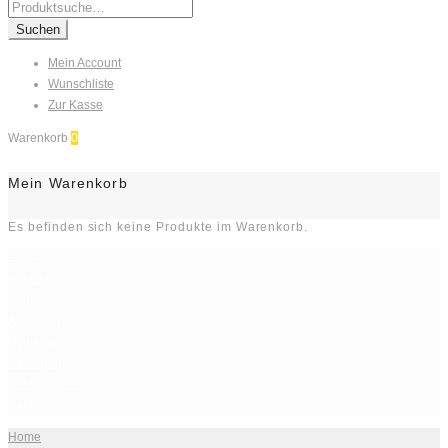
Search
for:
Suchen
Mein Account
Wunschliste
Zur Kasse
Warenkorb
0
Mein Warenkorb
Es befinden sich keine Produkte im Warenkorb.
Home
Kontakt
Shop
Arbeitsschutz
Hygiene
Reinigung
Gastronomie
Sale
Home