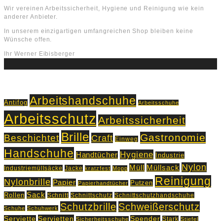
Wir vereinen Arbeitssicherheit, Hygiene und Reinigung wie kein
anderer Anbieter.
In unserem einzigartigen umfangreichen Shop bleiben keine
Wünsche offen.
Ihr Werner Eibisberger
Schlagworte
Arbeitshandschuhe
Antifog
Arbeitsschuhe
Arbeitsschutz
Arbeitssicherheit
Brille
Gastronomie
Beschichtet
Craft
Einweg
Handschuhe
Hygiene
Handtücher
Industrie
Nylon
Müll
Müllsack
Industriemüllsäcke
Jacke
kratzfest
Mopp
Reinigung
Nylonbrille
Papier
Putzen
Papierhandtücher
Sack
Rollen
Schnitt
Schnittschutz
Schnittschutzhandschuhe
Schutzbrille
Schweißerschutz
Schuhe
Schuhwerk
Servietten
Serviette
Spender
Stark
Sicherheitsschuhe
Stiefel