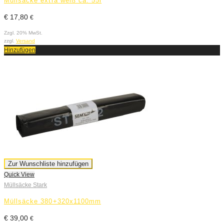
Müllsäcke extra weiß ca. 55l
€
17,80
€
Zzgl. 20% MwSt.
zzgl.
Versand
Hinzufügen
Zur Wunschliste hinzufügen
Quick View
Müllsäcke Stark
Müllsäcke 380+320x1100mm
€
39,00
€