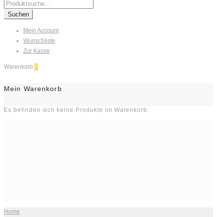
Search
for:
Suchen
Mein Account
Wunschliste
Zur Kasse
Warenkorb
0
Mein Warenkorb
Es befinden sich keine Produkte im Warenkorb.
Home
Kontakt
Shop
Arbeitsschutz
Hygiene
Reinigung
Gastronomie
Sale
Home