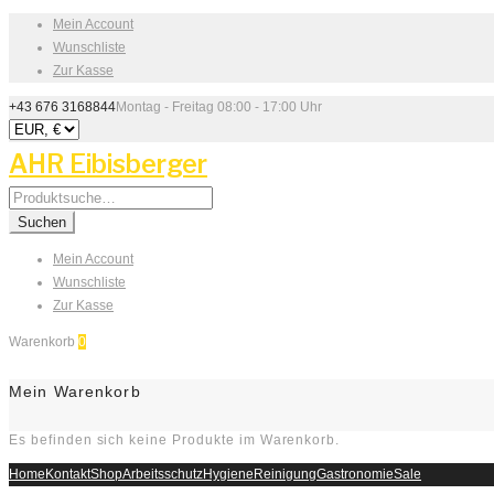
Mein Account
Wunschliste
Zur Kasse
+43 676 3168844
Montag - Freitag 08:00 - 17:00 Uhr
AHR Eibisberger
Search
for:
Suchen
Mein Account
Wunschliste
Zur Kasse
Warenkorb
0
Mein Warenkorb
Es befinden sich keine Produkte im Warenkorb.
Home
Kontakt
Shop
Arbeitsschutz
Hygiene
Reinigung
Gastronomie
Sale