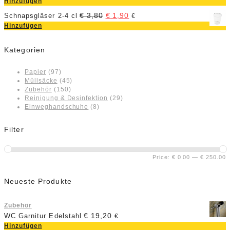
Hinzufügen
€
3,80
€
1,90
Schnapsgläser 2-4 cl
€
Hinzufügen
Kategorien
Papier
(97)
Müllsäcke
(45)
Zubehör
(150)
Reinigung & Desinfektion
(29)
Einweghandschuhe
(8)
Filter
Price:
€ 0.00
—
€ 250.00
Neueste Produkte
Zubehör
€
19,20
WC Garnitur Edelstahl
€
Hinzufügen