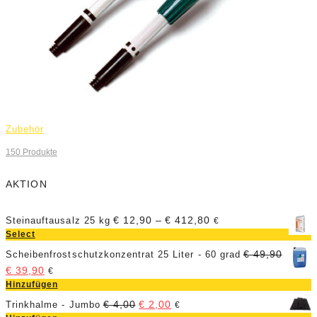
Zubehör
150
Produkte
AKTION
€
12,90
–
€
412,80
Steinauftausalz 25 kg
€
Select
€
49,90
Scheibenfrostschutzkonzentrat 25 Liter - 60 grad
€
39,90
€
Hinzufügen
€
4,00
€
2,00
Trinkhalme - Jumbo
€