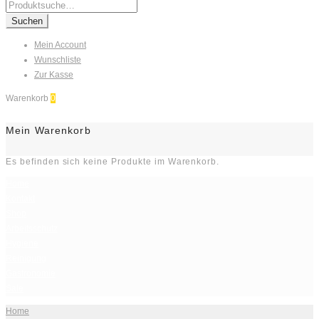
Search
for:
Suchen
Mein Account
Wunschliste
Zur Kasse
Warenkorb
0
Mein Warenkorb
Es befinden sich keine Produkte im Warenkorb.
Home
Kontakt
Shop
Arbeitsschutz
Hygiene
Reinigung
Gastronomie
Sale
Home