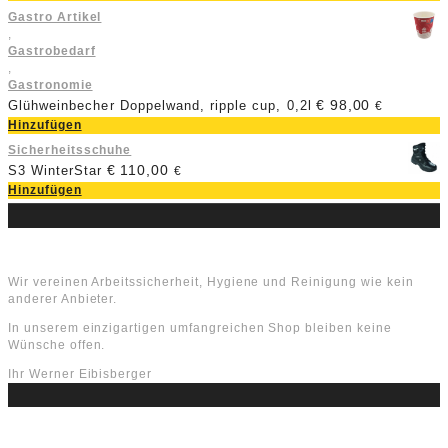
Gastro Artikel
,
Gastrobedarf
,
Gastronomie
€
98,00
Glühweinbecher Doppelwand, ripple cup, 0,2l
€
Hinzufügen
Sicherheitsschuhe
€
110,00
S3 WinterStar
€
Hinzufügen
Über uns
Wir vereinen Arbeitssicherheit, Hygiene und Reinigung wie kein
anderer Anbieter.
In unserem einzigartigen umfangreichen Shop bleiben keine
Wünsche offen.
Ihr Werner Eibisberger
Schlagworte