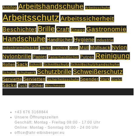
Arbeitshandschuhe
Antifog
Arbeitsschuhe
Arbeitsschutz
Arbeitssicherheit
Brille
Gastronomie
Beschichtet
Craft
Einweg
Handschuhe
Hygiene
Handtücher
Industrie
Nylon
Müll
Müllsack
Industriemüllsäcke
Jacke
kratzfest
Mopp
Reinigung
Nylonbrille
Papier
Putzen
Papierhandtücher
Sack
Rollen
Schnitt
Schnittschutz
Schnittschutzhandschuhe
Schutzbrille
Schweißerschutz
Schuhe
Schuhwerk
Servietten
Serviette
Spender
Stark
Sicherheitsschuhe
Stiefel
Säcke
Tücher
Tuch
Wischmopp
Kontakt
+43 676 3168844
Unsere Öffnungszeiten
Geschäft: Montag - Freitag 08:00 - 17:00 Uhr
Online: Montag - Sonntag 00:00 - 24:00 Uhr
office@ahr-eibisberger.eu