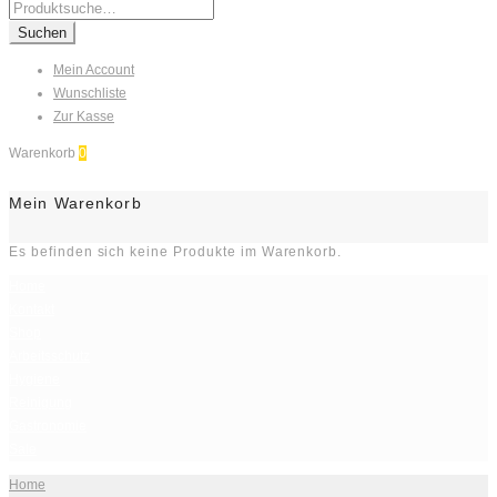
Search
for:
Suchen
Mein Account
Wunschliste
Zur Kasse
Warenkorb
0
Mein Warenkorb
Es befinden sich keine Produkte im Warenkorb.
Home
Kontakt
Shop
Arbeitsschutz
Hygiene
Reinigung
Gastronomie
Sale
Home