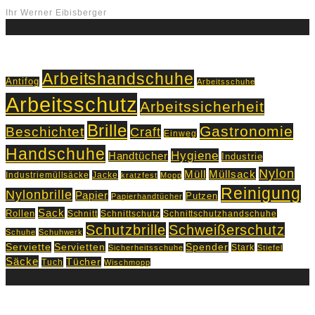
Ihr Werner Eibisberger
Schlagworte
Arbeitshandschuhe
Antifog
Arbeitsschuhe
Arbeitsschutz
Arbeitssicherheit
Brille
Gastronomie
Beschichtet
Craft
Einweg
Handschuhe
Hygiene
Handtücher
Industrie
Nylon
Müll
Müllsack
Industriemüllsäcke
Jacke
kratzfest
Mopp
Reinigung
Nylonbrille
Papier
Putzen
Papierhandtücher
Sack
Rollen
Schnitt
Schnittschutz
Schnittschutzhandschuhe
Schutzbrille
Schweißerschutz
Schuhe
Schuhwerk
Servietten
Serviette
Spender
Stark
Sicherheitsschuhe
Stiefel
Säcke
Tücher
Tuch
Wischmopp
Kontakt