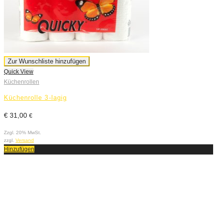
Zur Wunschliste hinzufügen
Q
Quick View
K
Küchenrollen
K
Küchenrolle 3-lagig
€
€
31,00
€
Z
Zzgl. 20% MwSt.
z
zzgl.
Versand
H
Hinzufügen