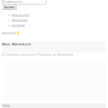
Search
for:
Suchen
Mein Account
Wunschliste
Zur Kasse
Warenkorb
0
Mein Warenkorb
Es befinden sich keine Produkte im Warenkorb.
Home
Kontakt
Shop
Arbeitsschutz
Hygiene
Reinigung
Gastronomie
Sale
Home