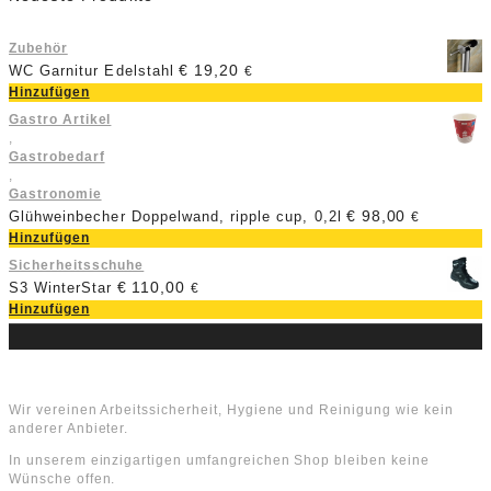
Zubehör
€
19,20
WC Garnitur Edelstahl
€
Hinzufügen
Gastro Artikel
,
Gastrobedarf
,
Gastronomie
€
98,00
Glühweinbecher Doppelwand, ripple cup, 0,2l
€
Hinzufügen
Sicherheitsschuhe
€
110,00
S3 WinterStar
€
Hinzufügen
Über uns
Wir vereinen Arbeitssicherheit, Hygiene und Reinigung wie kein
anderer Anbieter.
In unserem einzigartigen umfangreichen Shop bleiben keine
Wünsche offen.