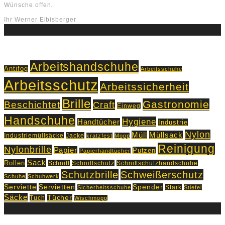
Wünsche offen.
Ihr Werner Eibisberger
Schlagworte
Arbeitshandschuhe
Antifog
Arbeitsschuhe
Arbeitsschutz
Arbeitssicherheit
Brille
Gastronomie
Beschichtet
Craft
Einweg
Handschuhe
Hygiene
Handtücher
Industrie
Nylon
Müll
Müllsack
Industriemüllsäcke
Jacke
kratzfest
Mopp
Reinigung
Nylonbrille
Papier
Putzen
Papierhandtücher
Sack
Rollen
Schnitt
Schnittschutz
Schnittschutzhandschuhe
Schutzbrille
Schweißerschutz
Schuhe
Schuhwerk
Servietten
Serviette
Spender
Stark
Sicherheitsschuhe
Stiefel
Säcke
Tücher
Tuch
Wischmopp
Kontakt