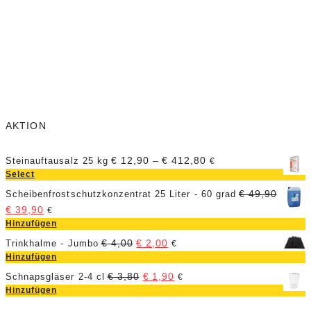
B
€
Z
z
S
AKTION
€
12,90
–
€
412,80
Steinauftausalz 25 kg
€
Select
€
49,90
Scheibenfrostschutzkonzentrat 25 Liter - 60 grad
€
39,90
€
Hinzufügen
€
4,00
€
2,00
Trinkhalme - Jumbo
€
Hinzufügen
€
3,80
€
1,90
Schnapsgläser 2-4 cl
€
Hinzufügen