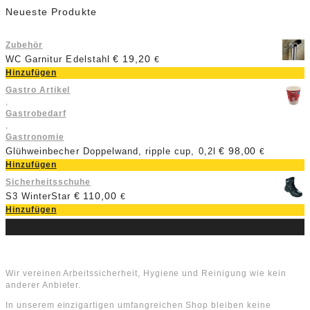
Neueste Produkte
Zubehör
€
19,20
WC Garnitur Edelstahl
€
Hinzufügen
Gastro Artikel
,
Gastrobedarf
,
Gastronomie
€
98,00
Glühweinbecher Doppelwand, ripple cup, 0,2l
€
Hinzufügen
Sicherheitsschuhe
€
110,00
S3 WinterStar
€
Hinzufügen
Über uns
Wir vereinen Arbeitssicherheit, Hygiene und Reinigung wie kein
anderer Anbieter.
In unserem einzigartigen umfangreichen Shop bleiben keine