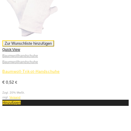
Zur Wunschliste hinzufügen
Quick View
Baumwollhandschuhe
Baumwollhandschuhe
Baumwoll-Trikot-Handschuhe
€
0,52
€
Zzgl. 20% MwSt.
zzgl.
Versand
Hinzufügen
Q
B
B