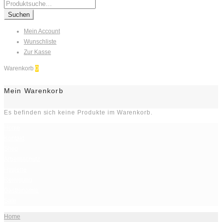
Search
for:
Suchen
Mein Account
Wunschliste
Zur Kasse
Warenkorb
0
Mein Warenkorb
Es befinden sich keine Produkte im Warenkorb.
Home
Kontakt
Shop
Arbeitsschutz
Hygiene
Reinigung
Gastronomie
Sale
Home