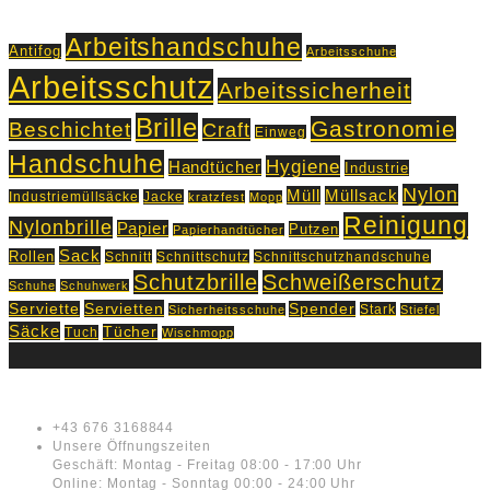
Arbeitshandschuhe
Antifog
Arbeitsschuhe
Arbeitsschutz
Arbeitssicherheit
Brille
Gastronomie
Beschichtet
Craft
Einweg
Handschuhe
Hygiene
Handtücher
Industrie
Nylon
Müll
Müllsack
Industriemüllsäcke
Jacke
kratzfest
Mopp
Reinigung
Nylonbrille
Papier
Putzen
Papierhandtücher
Sack
Rollen
Schnitt
Schnittschutz
Schnittschutzhandschuhe
Schutzbrille
Schweißerschutz
Schuhe
Schuhwerk
Servietten
Serviette
Spender
Stark
Sicherheitsschuhe
Stiefel
Säcke
Tücher
Tuch
Wischmopp
Kontakt
+43 676 3168844
Unsere Öffnungszeiten
Geschäft: Montag - Freitag 08:00 - 17:00 Uhr
Online: Montag - Sonntag 00:00 - 24:00 Uhr