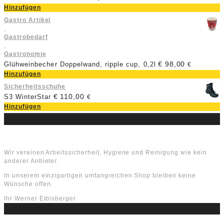
Hinzufügen
Gastro Artikel
,
Gastrobedarf
,
Gastronomie
€
98,00
Glühweinbecher Doppelwand, ripple cup, 0,2l
€
Hinzufügen
Sicherheitsschuhe
€
110,00
S3 WinterStar
€
Hinzufügen
Über uns
Wir vereinen Arbeitssicherheit, Hygiene und Reinigung wie kein
anderer Anbieter.
In unserem einzigartigen umfangreichen Shop bleiben keine
Wünsche offen.
Ihr Werner Eibisberger
Schlagworte