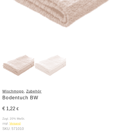
Wischmopp
,
Zubehör
Bodentuch BW
€
1,22
€
Zzgl. 20% MwSt.
zzgl.
Versand
SKU:
571010