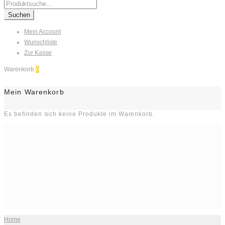
Search
for:
Suchen
Mein Account
Wunschliste
Zur Kasse
Warenkorb
0
Mein Warenkorb
Es befinden sich keine Produkte im Warenkorb.
Home
Kontakt
Shop
Arbeitsschutz
Hygiene
Reinigung
Gastronomie
Sale
Home