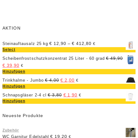
Z
z
H
AKTION
€
12,90
–
€
412,80
Steinauftausalz 25 kg
€
Select
€
49,90
Scheibenfrostschutzkonzentrat 25 Liter - 60 grad
€
39,90
€
Hinzufügen
€
4,00
€
2,00
Trinkhalme - Jumbo
€
Hinzufügen
€
3,80
€
1,90
Schnapsgläser 2-4 cl
€
Hinzufügen
Neueste Produkte
Zubehör
€
19,20
WC Garnitur Edelstahl
€