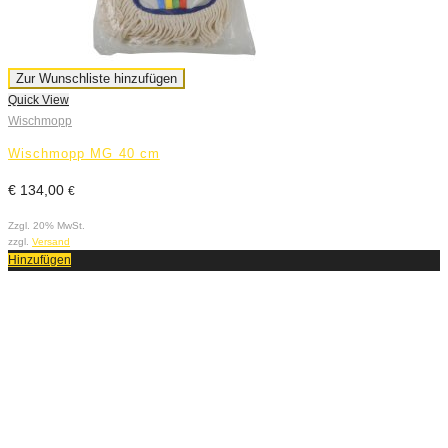
Zur Wunschliste hinzufügen
Quick View
Wischmopp
Wischmopp MG 40 cm
€
134,00
€
Zzgl. 20% MwSt.
zzgl.
Versand
Hinzufügen
Q
W
M
€