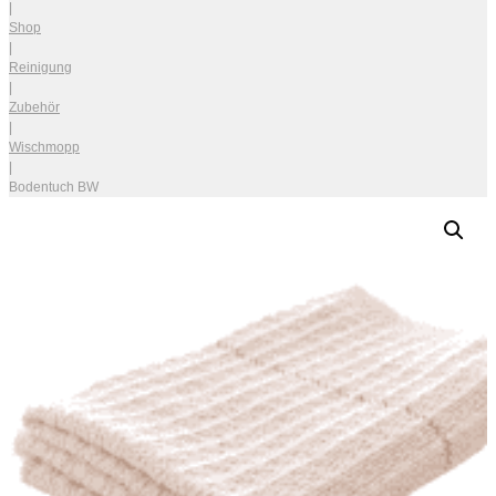
|
Shop
|
Reinigung
|
Zubehör
|
Wischmopp
|
Bodentuch BW