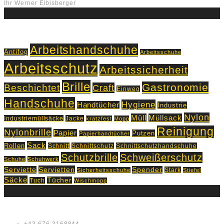
Ihr Werner Eibisberger
Schlagworte
Arbeitshandschuhe
Antifog
Arbeitsschuhe
Arbeitsschutz
Arbeitssicherheit
Brille
Gastronomie
Beschichtet
Craft
Einweg
Handschuhe
Hygiene
Handtücher
Industrie
Nylon
Müll
Müllsack
Industriemüllsäcke
Jacke
kratzfest
Mopp
Reinigung
Nylonbrille
Papier
Putzen
Papierhandtücher
Sack
Rollen
Schnitt
Schnittschutz
Schnittschutzhandschuhe
Schutzbrille
Schweißerschutz
Schuhe
Schuhwerk
Servietten
Serviette
Spender
Stark
Sicherheitsschuhe
Stiefel
Säcke
Tücher
Tuch
Wischmopp
Kontakt