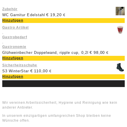
Zubehör
€
19,20
WC Garnitur Edelstahl
€
Hinzufügen
Gastro Artikel
,
Gastrobedarf
,
Gastronomie
€
98,00
Glühweinbecher Doppelwand, ripple cup, 0,2l
€
Hinzufügen
Sicherheitsschuhe
€
110,00
S3 WinterStar
€
Hinzufügen
Über uns
Wir vereinen Arbeitssicherheit, Hygiene und Reinigung wie kein
anderer Anbieter.
In unserem einzigartigen umfangreichen Shop bleiben keine
Wünsche offen.