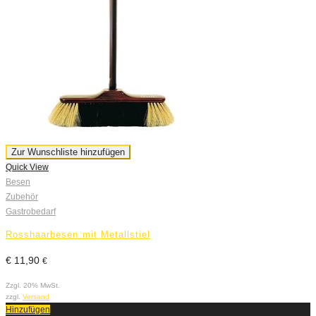
Zur Wunschliste hinzufügen
Quick View
Q
Besen
G
Zubehör
G
Gastrobedarf
P
Rosshaarbesen mit Metallstiel
€
11,90
€
€
Zzgl. 20% MwSt.
Z
zzgl.
Versand
z
Hinzufügen
H