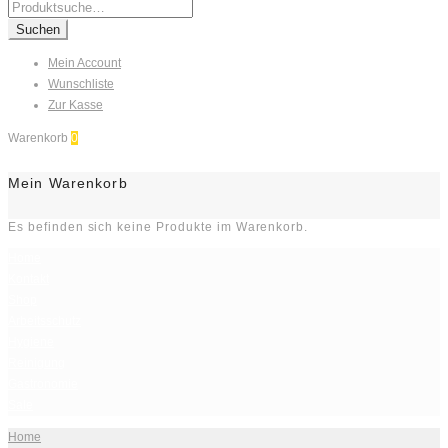
Search
for:
Suchen
Mein Account
Wunschliste
Zur Kasse
Warenkorb
0
Mein Warenkorb
Es befinden sich keine Produkte im Warenkorb.
Home
Kontakt
Shop
Arbeitsschutz
Hygiene
Reinigung
Gastronomie
Sale
Home