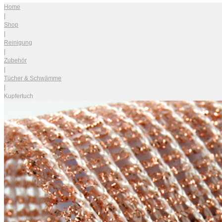
Home
|
Shop
|
Reinigung
|
Zubehör
|
Tücher & Schwämme
|
Kupfertuch