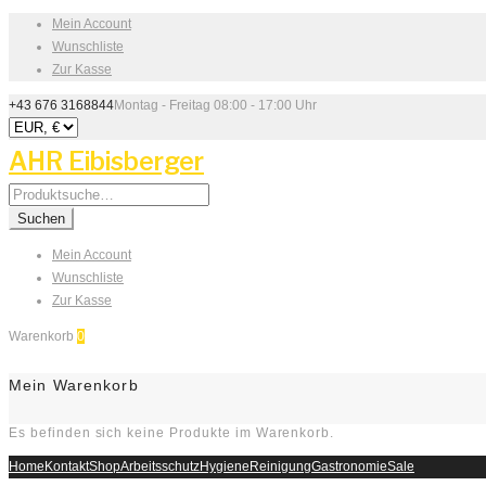
Mein Account
Wunschliste
Zur Kasse
+43 676 3168844
Montag - Freitag 08:00 - 17:00 Uhr
AHR Eibisberger
Search
for:
Suchen
Mein Account
Wunschliste
Zur Kasse
Warenkorb
0
Mein Warenkorb
Es befinden sich keine Produkte im Warenkorb.
Home
Kontakt
Shop
Arbeitsschutz
Hygiene
Reinigung
Gastronomie
Sale