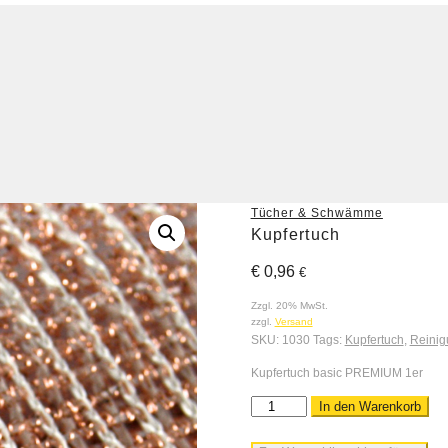
Tücher & Schwämme
Kupfertuch
€
0,96
€
Zzgl. 20% MwSt.
zzgl.
Versand
SKU:
1030
Tags:
Kupfertuch
,
Reinig
Kupfertuch basic PREMIUM 1er
In den Warenkorb