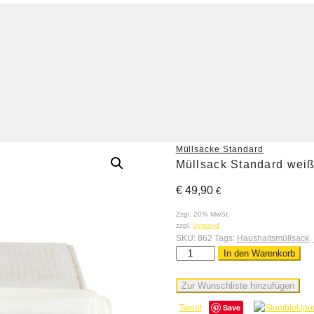
Müllsäcke Standard
Müllsack Standard weiß
€
49,90
€
Zzgl. 20% MwSt.
zzgl.
Versand
SKU:
862
Tags:
Haushaltsmüllsack
,
In den Warenkorb
Zur Wunschliste hinzufügen
Save
Tweet