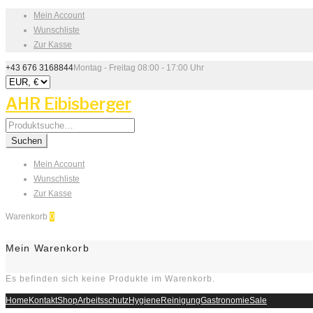
Mein Account
Wunschliste
Zur Kasse
+43 676 3168844
Montag - Freitag 08:00 - 17:00 Uhr
AHR Eibisberger
Search
for:
Suchen
Mein Account
Wunschliste
Zur Kasse
Warenkorb
0
Mein Warenkorb
Es befinden sich keine Produkte im Warenkorb.
Home
Kontakt
Shop
Arbeitsschutz
Hygiene
Reinigung
Gastronomie
Sale