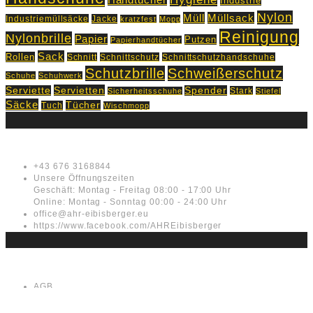
Handtücher
Industrie
Nylon
Müll
Müllsack
Industriemüllsäcke
Jacke
kratzfest
Mopp
Reinigung
Nylonbrille
Papier
Putzen
Papierhandtücher
Sack
Rollen
Schnitt
Schnittschutz
Schnittschutzhandschuhe
Schutzbrille
Schweißerschutz
Schuhe
Schuhwerk
Servietten
Serviette
Spender
Stark
Sicherheitsschuhe
Stiefel
Säcke
Tücher
Tuch
Wischmopp
Kontakt
+43 676 3168844
Unsere Öffnungszeiten
Geschäft: Montag - Freitag 08:00 - 17:00 Uhr
Online: Montag - Sonntag 00:00 - 24:00 Uhr
office@ahr-eibisberger.eu
https://www.facebook.com/AHREibisberger
Rechtliches
AGB
Impressum
Datenschutz