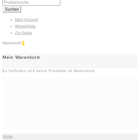
Search
for:
Suchen
Mein Account
Wunschliste
Zur Kasse
Warenkorb
0
Mein Warenkorb
Es befinden sich keine Produkte im Warenkorb.
Home
Kontakt
Shop
Arbeitsschutz
Hygiene
Reinigung
Gastronomie
Sale
Home