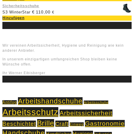
Sicherheitsschuhe
€
110,00
S3 WinterStar
€
Hinzufügen
Über uns
Wir vereinen Arbeitssicherheit, Hygiene und Reinigung wie kein
anderer Anbieter.
In unserem einzigartigen umfangreichen Shop bleiben keine
Wünsche offen.
Ihr Werner Eibisberger
Schlagworte
Arbeitshandschuhe
Antifog
Arbeitsschuhe
Arbeitsschutz
Arbeitssicherheit
Brille
Gastronomie
Beschichtet
Craft
Einweg
Handschuhe
Hygiene