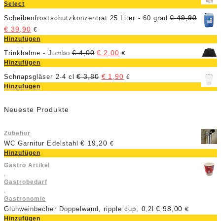
Select
€
49,90
Scheibenfrostschutzkonzentrat 25 Liter - 60 grad
€
39,90
€
Hinzufügen
€
4,00
€
2,00
Trinkhalme - Jumbo
€
Hinzufügen
€
3,80
€
1,90
Schnapsgläser 2-4 cl
€
Hinzufügen
Neueste Produkte
Zubehör
€
19,20
WC Garnitur Edelstahl
€
Hinzufügen
Gastro Artikel
,
Gastrobedarf
,
Gastronomie
€
98,00
Glühweinbecher Doppelwand, ripple cup, 0,2l
€
Hinzufügen