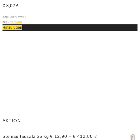
€
8,02
€
€
Zzgl. 20% MwSt.
Z
zzgl.
Versand
z
Hinzufügen
H
AKTION
€
12,90
–
€
412,80
Steinauftausalz 25 kg
€