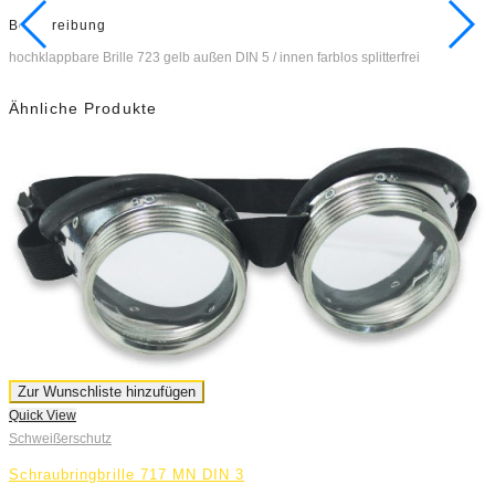
Beschreibung
hochklappbare Brille 723 gelb außen DIN 5 / innen farblos splitterfrei
Ähnliche Produkte
Zur Wunschliste hinzufügen
Quick View
Q
Schweißerschutz
S
Schraubringbrille 717 MN DIN 3
G