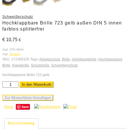
Schweißerschutz
Hochklappbare Brille 723 gelb außen DIN 5 innen
farblos splitterfrei
€
10,75
€
Zzgl. 20% MwSt.
zzgl.
Versand
SKU:
172300105
Tags:
Arbeitsschutz
,
Brille
,
Helmklappbrille
,
Hochklappbare
Brille
,
Klappbrille
,
Schutzbrille
,
Schweißerschutz
hochklappbare Brille 723 gelb
In den Warenkorb
Zur Wunschliste hinzufügen
Save
Tweet
Beschreibung