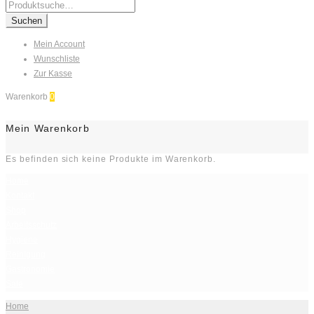
Search
for:
Suchen
Mein Account
Wunschliste
Zur Kasse
Warenkorb
0
Mein Warenkorb
Es befinden sich keine Produkte im Warenkorb.
Home
Kontakt
Shop
Arbeitsschutz
Hygiene
Reinigung
Gastronomie
Sale
Home