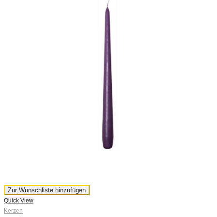
Zur Wunschliste hinzufügen
Quick View
Q
Kerzen
K