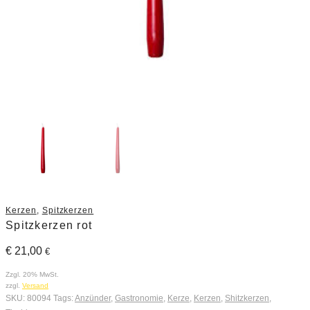
Kerzen
,
Spitzkerzen
Spitzkerzen rot
€
21,00
€
Zzgl. 20% MwSt.
zzgl.
Versand
SKU:
80094
Tags:
Anzünder
,
Gastronomie
,
Kerze
,
Kerzen
,
Shitzkerzen
,