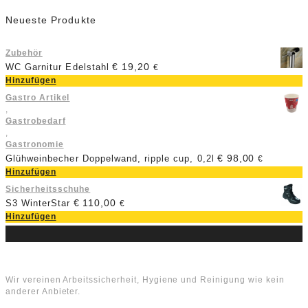
Neueste Produkte
Zubehör
€
19,20
WC Garnitur Edelstahl
€
Hinzufügen
Gastro Artikel
,
Gastrobedarf
,
Gastronomie
€
98,00
Glühweinbecher Doppelwand, ripple cup, 0,2l
€
Hinzufügen
Sicherheitsschuhe
€
110,00
S3 WinterStar
€
Hinzufügen
Über uns
Wir vereinen Arbeitssicherheit, Hygiene und Reinigung wie kein
anderer Anbieter.