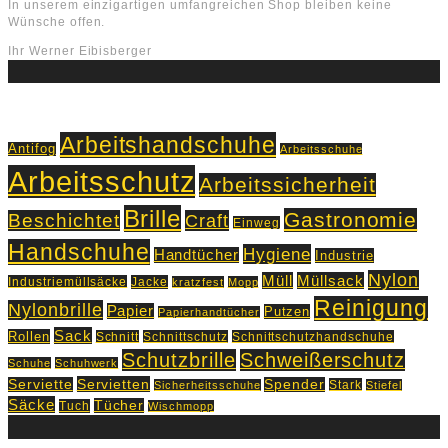
In unserem einzigartigen umfangreichen Shop bleiben keine
Wünsche offen.
Ihr Werner Eibisberger
Schlagworte
Arbeitshandschuhe
Antifog
Arbeitsschuhe
Arbeitsschutz
Arbeitssicherheit
Brille
Gastronomie
Beschichtet
Craft
Einweg
Handschuhe
Hygiene
Handtücher
Industrie
Nylon
Müll
Müllsack
Industriemüllsäcke
Jacke
kratzfest
Mopp
Reinigung
Nylonbrille
Papier
Putzen
Papierhandtücher
Sack
Rollen
Schnitt
Schnittschutz
Schnittschutzhandschuhe
Schutzbrille
Schweißerschutz
Schuhe
Schuhwerk
Servietten
Serviette
Spender
Stark
Sicherheitsschuhe
Stiefel
Säcke
Tücher
Tuch
Wischmopp