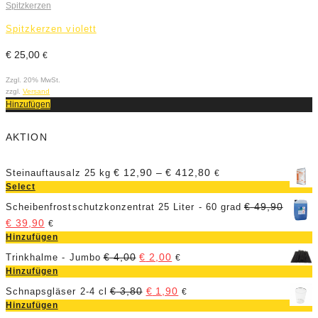
Spitzkerzen
S
Spitzkerzen violett
S
€
25,00
€
€
Zzgl. 20% MwSt.
Z
zzgl.
Versand
z
Hinzufügen
H
AKTION
€
12,90
–
€
412,80
Steinauftausalz 25 kg
€
Select
€
49,90
Scheibenfrostschutzkonzentrat 25 Liter - 60 grad
€
39,90
€
Hinzufügen
€
4,00
€
2,00
Trinkhalme - Jumbo
€
Hinzufügen
€
3,80
€
1,90
Schnapsgläser 2-4 cl
€
Hinzufügen