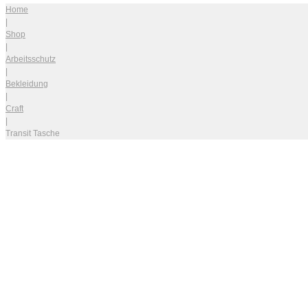
Home
|
Shop
|
Arbeitsschutz
|
Bekleidung
|
Craft
|
Transit Tasche