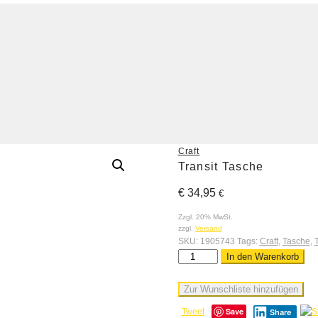
Craft
Transit Tasche
€
34,95
€
Zzgl. 20% MwSt.
zzgl.
Versand
SKU:
1905743
Tags:
Craft
,
Tasche
,
In den Warenkorb
Zur Wunschliste hinzufügen
Save
Tweet
Share