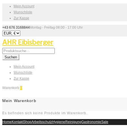
Mein Account
Wunschliste
Zur Kasse
+43 676 3168844
Montag - Freitag 08:00 - 17:00 Uhr
AHR Eibisberger
Search
for:
Suchen
Mein Account
Wunschliste
Zur Kasse
Warenkorb
0
Mein Warenkorb
Es befinden sich keine Produkte im Warenkorb.
Home
Kontakt
Shop
Arbeitsschutz
Hygiene
Reinigung
Gastronomie
Sale