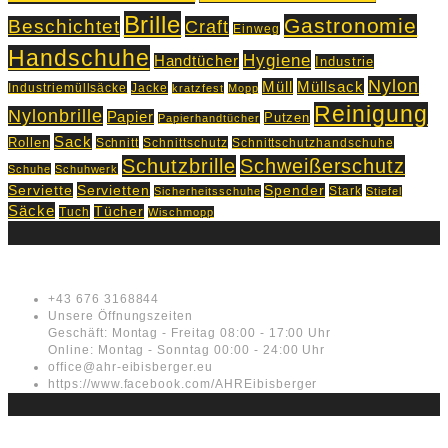
Brille
Gastronomie
Beschichtet
Craft
Einweg
Handschuhe
Hygiene
Handtücher
Industrie
Nylon
Müll
Müllsack
Industriemüllsäcke
Jacke
kratzfest
Mopp
Reinigung
Nylonbrille
Papier
Putzen
Papierhandtücher
Sack
Rollen
Schnitt
Schnittschutz
Schnittschutzhandschuhe
Schutzbrille
Schweißerschutz
Schuhe
Schuhwerk
Servietten
Serviette
Spender
Stark
Sicherheitsschuhe
Stiefel
Säcke
Tücher
Tuch
Wischmopp
Kontakt
+43 676 3168844
Unsere Öffnungszeiten
Geschäft: Montag - Freitag 08:00 - 17:00 Uhr
Online: Montag - Sonntag 00:00 - 24:00 Uhr
office@ahr-eibisberger.eu
https://www.facebook.com/AHREibisberger
Rechtliches