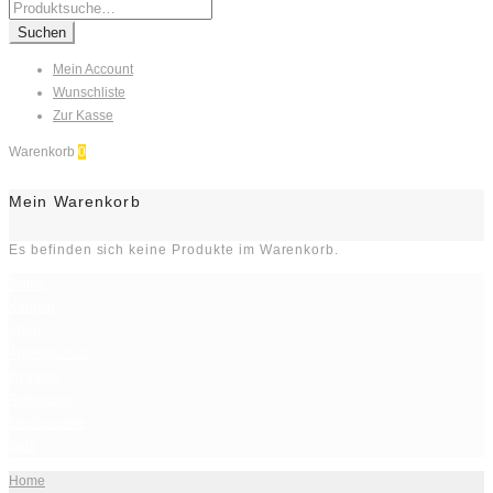
Search
for:
Suchen
Mein Account
Wunschliste
Zur Kasse
Warenkorb
0
Mein Warenkorb
Es befinden sich keine Produkte im Warenkorb.
Home
Kontakt
Shop
Arbeitsschutz
Hygiene
Reinigung
Gastronomie
Sale
Home