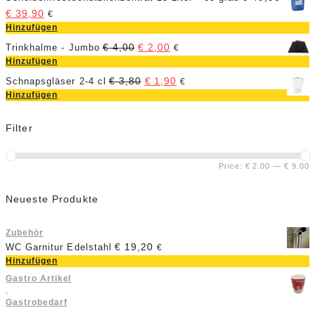
€
39,90
€
Hinzufügen
€
4,00
€
2,00
Trinkhalme - Jumbo
€
Hinzufügen
€
3,80
€
1,90
Schnapsgläser 2-4 cl
€
Hinzufügen
Filter
Price:
€ 2.00
—
€ 9.00
Neueste Produkte
Zubehör
€
19,20
WC Garnitur Edelstahl
€
Hinzufügen
Gastro Artikel
,
Gastrobedarf
,