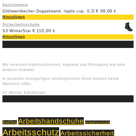
Gastronomie
€
98,00
Glühweinbecher Doppelwand, ripple cup, 0,2l
€
Hinzufügen
Sicherheitsschuhe
€
110,00
S3 WinterStar
€
Hinzufügen
Über uns
Wir vereinen Arbeitssicherheit, Hygiene und Reinigung wie kein
anderer Anbieter.
In unserem einzigartigen umfangreichen Shop bleiben keine
Wünsche offen.
Ihr Werner Eibisberger
Schlagworte
Arbeitshandschuhe
Antifog
Arbeitsschuhe
Arbeitsschutz
Arbeitssicherheit