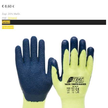
€
8,60
€
Zzgl. 20% MwSt.
zzgl.
Versand
Select
Featured