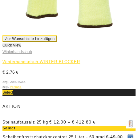
Zur Wunschliste hinzufügen
Quick View
Winterhandschuh
Winterhandschuh WINTER BLOCKER
€
2,76
€
Zzgl. 20% MwSt.
zzgl.
Versand
Select
AKTION
€
12,90
–
€
412,80
Steinauftausalz 25 kg
€
Select
€
49,90
Scheibenfrostschutzkonzentrat 25 Liter - 60 grad