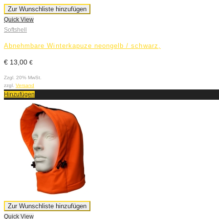
Zur Wunschliste hinzufügen
Quick View
Softshell
Abnehmbare Winterkapuze neongelb / schwarz,
€
13,00
€
Zzgl. 20% MwSt.
zzgl.
Versand
Hinzufügen
Zur Wunschliste hinzufügen
Quick View