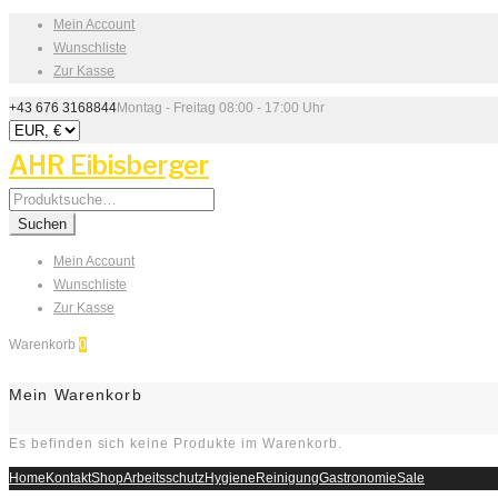
Mein Account
Wunschliste
Zur Kasse
+43 676 3168844
Montag - Freitag 08:00 - 17:00 Uhr
AHR Eibisberger
Search
for:
Suchen
Mein Account
Wunschliste
Zur Kasse
Warenkorb
0
Mein Warenkorb
Es befinden sich keine Produkte im Warenkorb.
Home
Kontakt
Shop
Arbeitsschutz
Hygiene
Reinigung
Gastronomie
Sale