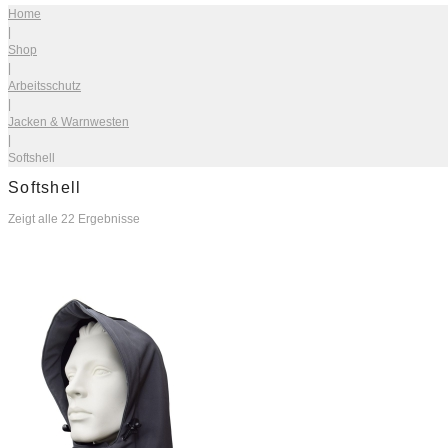
Home
|
Shop
|
Arbeitsschutz
|
Jacken & Warnwesten
|
Softshell
Softshell
Zeigt alle 22 Ergebnisse