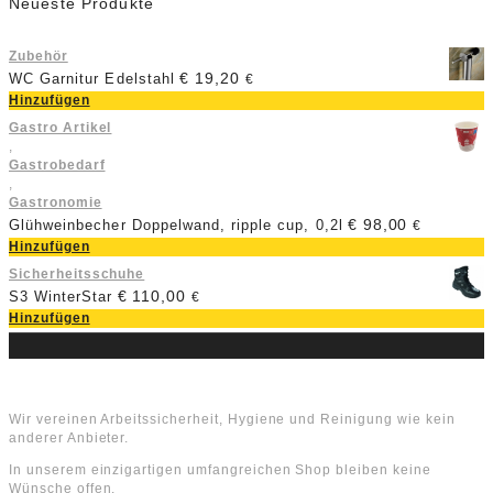
Neueste Produkte
Zubehör
€
19,20
WC Garnitur Edelstahl
€
Hinzufügen
Gastro Artikel
,
Gastrobedarf
,
Gastronomie
€
98,00
Glühweinbecher Doppelwand, ripple cup, 0,2l
€
Hinzufügen
Sicherheitsschuhe
€
110,00
S3 WinterStar
€
Hinzufügen
Über uns
Wir vereinen Arbeitssicherheit, Hygiene und Reinigung wie kein
anderer Anbieter.
In unserem einzigartigen umfangreichen Shop bleiben keine
Wünsche offen.