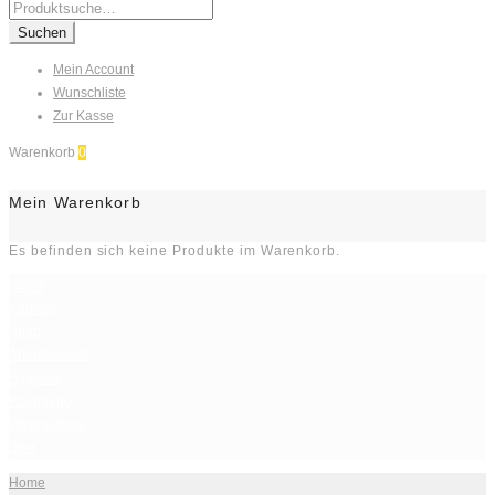
Search
for:
Suchen
Mein Account
Wunschliste
Zur Kasse
Warenkorb
0
Mein Warenkorb
Es befinden sich keine Produkte im Warenkorb.
Home
Kontakt
Shop
Arbeitsschutz
Hygiene
Reinigung
Gastronomie
Sale
Home