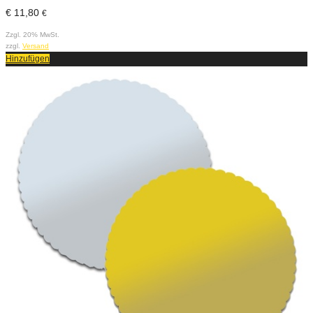
€
11,80
€
Zzgl. 20% MwSt.
zzgl.
Versand
Hinzufügen