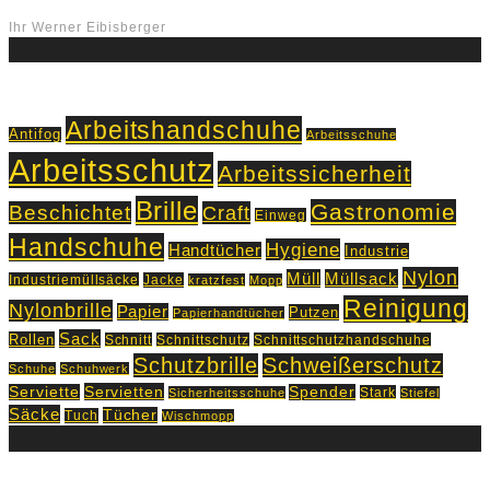
Ihr Werner Eibisberger
Schlagworte
Arbeitshandschuhe
Antifog
Arbeitsschuhe
Arbeitsschutz
Arbeitssicherheit
Brille
Gastronomie
Beschichtet
Craft
Einweg
Handschuhe
Hygiene
Handtücher
Industrie
Nylon
Müll
Müllsack
Industriemüllsäcke
Jacke
kratzfest
Mopp
Reinigung
Nylonbrille
Papier
Putzen
Papierhandtücher
Sack
Rollen
Schnitt
Schnittschutz
Schnittschutzhandschuhe
Schutzbrille
Schweißerschutz
Schuhe
Schuhwerk
Servietten
Serviette
Spender
Stark
Sicherheitsschuhe
Stiefel
Säcke
Tücher
Tuch
Wischmopp
Kontakt