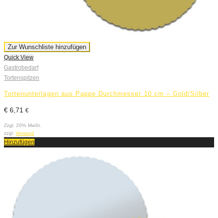
Zur Wunschliste hinzufügen
Quick View
Gastrobedarf
Tortenspitzen
Tortenunterlagen aus Pappe Durchmesser 10 cm – Gold/Silber
€
6,71
€
Zzgl. 20% MwSt.
zzgl.
Versand
Hinzufügen