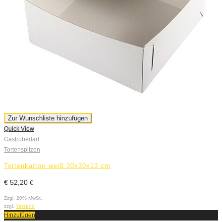
Zur Wunschliste hinzufügen
Quick View
Gastrobedarf
Tortenspitzen
Tortenkarton weiß 30x30x13 cm
€
52,20
€
Zzgl. 20% MwSt.
zzgl.
Versand
Hinzufügen