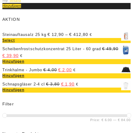
zzgl.
Versand
Hinzufügen
AKTION
€
12,90
–
€
412,80
Steinauftausalz 25 kg
€
Select
€
49,90
Scheibenfrostschutzkonzentrat 25 Liter - 60 grad
€
39,90
€
Hinzufügen
€
4,00
€
2,00
Trinkhalme - Jumbo
€
Hinzufügen
€
3,80
€
1,90
Schnapsgläser 2-4 cl
€
Hinzufügen
Filter
Price:
€ 6.00
—
€ 84.00