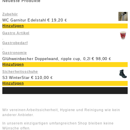
Neueste Produkte
Zubehör
€
19,20
WC Garnitur Edelstahl
€
Hinzufügen
Gastro Artikel
,
Gastrobedarf
,
Gastronomie
€
98,00
Glühweinbecher Doppelwand, ripple cup, 0,2l
€
Hinzufügen
Sicherheitsschuhe
€
110,00
S3 WinterStar
€
Hinzufügen
Über uns
Wir vereinen Arbeitssicherheit, Hygiene und Reinigung wie kein
anderer Anbieter.
In unserem einzigartigen umfangreichen Shop bleiben keine
Wünsche offen.