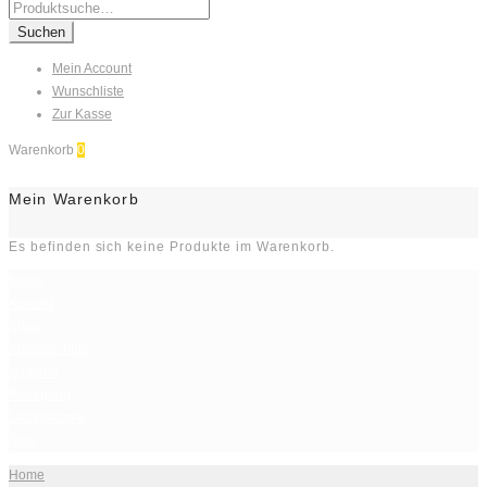
Search
for:
Suchen
Mein Account
Wunschliste
Zur Kasse
Warenkorb
0
Mein Warenkorb
Es befinden sich keine Produkte im Warenkorb.
Home
Kontakt
Shop
Arbeitsschutz
Hygiene
Reinigung
Gastronomie
Sale
Home