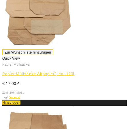
Zur Wunschliste hinzufügen
Quick View
Papier Müllsäcke
Papier Müllsäcke Altpapier”, ca. 120l
€
17,00
€
Zzgl. 20% MwSt.
zzgl.
Versand
Hinzufügen