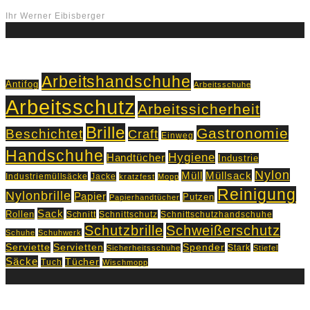
Ihr Werner Eibisberger
Schlagworte
Arbeitshandschuhe
Antifog
Arbeitsschuhe
Arbeitsschutz
Arbeitssicherheit
Brille
Gastronomie
Beschichtet
Craft
Einweg
Handschuhe
Hygiene
Handtücher
Industrie
Nylon
Müll
Müllsack
Industriemüllsäcke
Jacke
kratzfest
Mopp
Reinigung
Nylonbrille
Papier
Putzen
Papierhandtücher
Sack
Rollen
Schnitt
Schnittschutz
Schnittschutzhandschuhe
Schutzbrille
Schweißerschutz
Schuhe
Schuhwerk
Servietten
Serviette
Spender
Stark
Sicherheitsschuhe
Stiefel
Säcke
Tücher
Tuch
Wischmopp
Kontakt