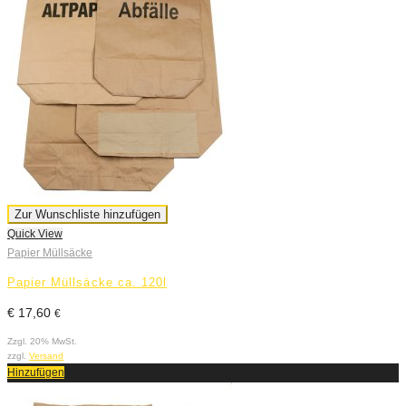
Zur Wunschliste hinzufügen
Quick View
Papier Müllsäcke
Papier Müllsäcke ca. 120l
€
17,60
€
Zzgl. 20% MwSt.
zzgl.
Versand
Hinzufügen