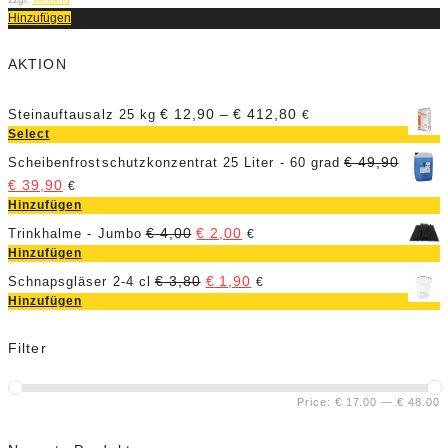
Hinzufügen
AKTION
€
12,90
–
€
412,80
Steinauftausalz 25 kg
€
Select
€
49,90
Scheibenfrostschutzkonzentrat 25 Liter - 60 grad
€
39,90
€
Hinzufügen
€
4,00
€
2,00
Trinkhalme - Jumbo
€
Hinzufügen
€
3,80
€
1,90
Schnapsgläser 2-4 cl
€
Hinzufügen
Filter
Price:
€ 17.00
—
€ 48.00