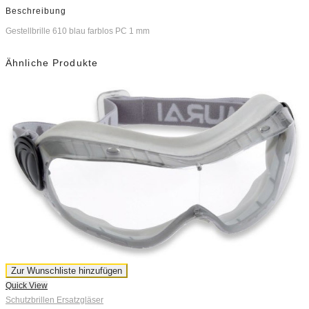
Beschreibung
Gestellbrille 610 blau farblos PC 1 mm
Ähnliche Produkte
Q
S
M
Zur Wunschliste hinzufügen
Quick View
€
Schutzbrillen Ersatzgläser