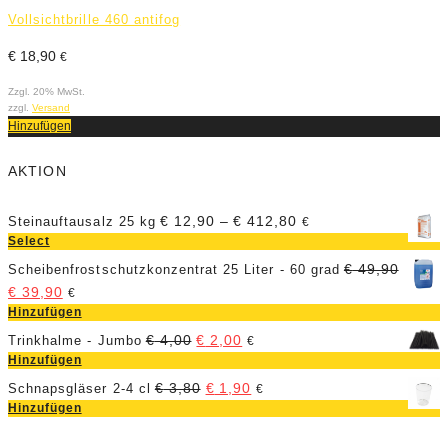
Z
Vollsichtbrille 460 antifog
z
H
€
18,90
€
Zzgl. 20% MwSt.
zzgl.
Versand
Hinzufügen
AKTION
€
12,90
–
€
412,80
Steinauftausalz 25 kg
€
Select
€
49,90
Scheibenfrostschutzkonzentrat 25 Liter - 60 grad
€
39,90
€
Hinzufügen
€
4,00
€
2,00
Trinkhalme - Jumbo
€
Hinzufügen
€
3,80
€
1,90
Schnapsgläser 2-4 cl
€
Hinzufügen