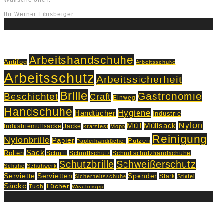
Ihr Werner Eibisberger
Schlagworte
Arbeitshandschuhe
Antifog
Arbeitsschuhe
Arbeitsschutz
Arbeitssicherheit
Brille
Gastronomie
Beschichtet
Craft
Einweg
Handschuhe
Hygiene
Handtücher
Industrie
Nylon
Müll
Müllsack
Industriemüllsäcke
Jacke
kratzfest
Mopp
Reinigung
Nylonbrille
Papier
Putzen
Papierhandtücher
Sack
Rollen
Schnitt
Schnittschutz
Schnittschutzhandschuhe
Schutzbrille
Schweißerschutz
Schuhe
Schuhwerk
Servietten
Serviette
Spender
Stark
Sicherheitsschuhe
Stiefel
Säcke
Tücher
Tuch
Wischmopp
Kontakt