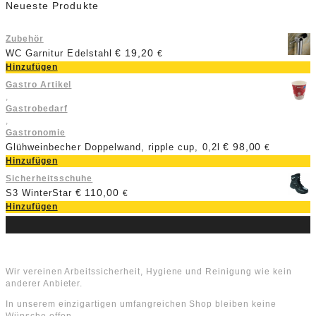
Neueste Produkte
Zubehör
€
19,20
WC Garnitur Edelstahl
€
Hinzufügen
Gastro Artikel
,
Gastrobedarf
,
Gastronomie
€
98,00
Glühweinbecher Doppelwand, ripple cup, 0,2l
€
Hinzufügen
Sicherheitsschuhe
€
110,00
S3 WinterStar
€
Hinzufügen
Über uns
Wir vereinen Arbeitssicherheit, Hygiene und Reinigung wie kein
anderer Anbieter.
In unserem einzigartigen umfangreichen Shop bleiben keine
Wünsche offen.