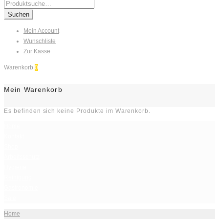
Search
for:
Suchen
Mein Account
Wunschliste
Zur Kasse
Warenkorb
0
Mein Warenkorb
Es befinden sich keine Produkte im Warenkorb.
Home
Kontakt
Shop
Arbeitsschutz
Hygiene
Reinigung
Gastronomie
Sale
Home