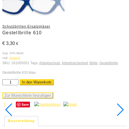
Schutzbrillen Ersatzgläser
Gestellbrille 610
€
3,30
€
Zzgl. 20% MwSt.
zzgl.
Versand
SKU:
161005001
Tags:
Arbeitsschutz
,
Arbeitssicherheit
,
Brille
,
Gestellbrille
Gestellbrille 610 blau
In den Warenkorb
Zur Wunschliste hinzufügen
Save
Tweet
Beschreibung