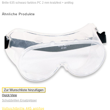
Brille 635 schwarz farblos PC 2 mm kratzfest + antifog
Ähnliche Produkte
Q
S
Zur Wunschliste hinzufügen
Quick View
K
Schutzbrillen Ersatzgläser
€
Vollsichtbrille 445 antifog