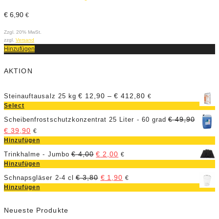
Z
€
6,90
€
z
H
Zzgl. 20% MwSt.
zzgl.
Versand
Hinzufügen
AKTION
€
12,90
–
€
412,80
Steinauftausalz 25 kg
€
Select
€
49,90
Scheibenfrostschutzkonzentrat 25 Liter - 60 grad
€
39,90
€
Hinzufügen
€
4,00
€
2,00
Trinkhalme - Jumbo
€
Hinzufügen
€
3,80
€
1,90
Schnapsgläser 2-4 cl
€
Hinzufügen
Neueste Produkte