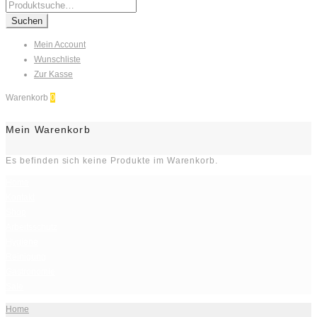
Search
for:
Suchen
Mein Account
Wunschliste
Zur Kasse
Warenkorb
0
Mein Warenkorb
Es befinden sich keine Produkte im Warenkorb.
Home
Kontakt
Shop
Arbeitsschutz
Hygiene
Reinigung
Gastronomie
Sale
Home