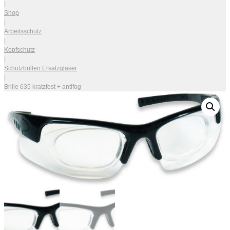
|
Shop
|
Arbeitsschutz
|
Kopfschutz
|
Schutzbrillen Ersatzgläser
|
Brille 635 kratzfest + antifog