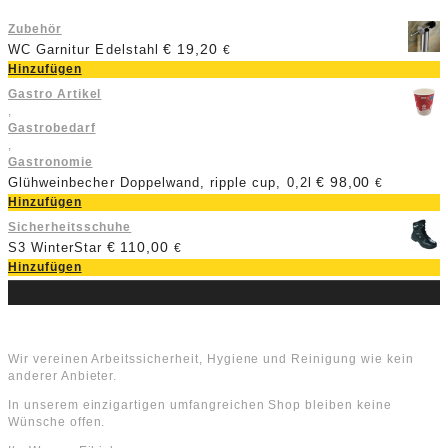
Zubehör
€
19,20
WC Garnitur Edelstahl
€
Hinzufügen
Gastro Artikel
,
Gastrobedarf
,
Gastronomie
€
98,00
Glühweinbecher Doppelwand, ripple cup, 0,2l
€
Hinzufügen
Sicherheitsschuhe
€
110,00
S3 WinterStar
€
Hinzufügen
Über uns
Wir vereinen Arbeitssicherheit, Hygiene und Reinigung wie kein
anderer Anbieter.
In unserem einzigartigen umfangreichen Shop bleiben keine
Wünsche offen.