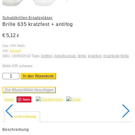
Schutzbrillen Ersatzgläser
Brille 635 kratzfest + antifog
€
5,12
€
Zzgl. 20% MwSt.
zzgl.
Versand
SKU:
163502010
Tags:
Antifog
,
Arbeitsschutz
,
Brille
,
kratzfest
,
Kratzfeste Brille
Brille 635 schwarz
In den Warenkorb
Zur Wunschliste hinzufügen
Save
Tweet
Beschreibung
Beschreibung