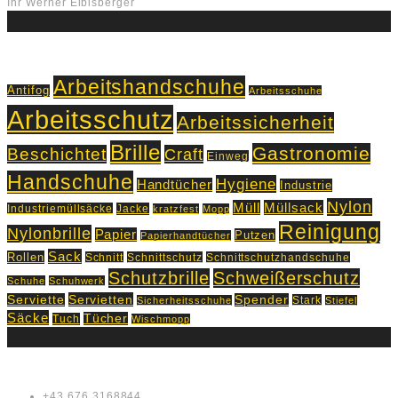
Ihr Werner Eibisberger
Schlagworte
Arbeitshandschuhe
Antifog
Arbeitsschuhe
Arbeitsschutz
Arbeitssicherheit
Brille
Gastronomie
Beschichtet
Craft
Einweg
Handschuhe
Hygiene
Handtücher
Industrie
Nylon
Müll
Müllsack
Industriemüllsäcke
Jacke
kratzfest
Mopp
Reinigung
Nylonbrille
Papier
Putzen
Papierhandtücher
Sack
Rollen
Schnitt
Schnittschutz
Schnittschutzhandschuhe
Schutzbrille
Schweißerschutz
Schuhe
Schuhwerk
Servietten
Serviette
Spender
Stark
Sicherheitsschuhe
Stiefel
Säcke
Tücher
Tuch
Wischmopp
Kontakt
+43 676 3168844