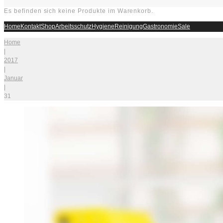
Es befinden sich keine Produkte im Warenkorb.
Home
Kontakt
Shop
Arbeitsschutz
Hygiene
Reinigung
Gastronomie
Sale
Home
|
2017
|
Januar
|
31
Tag:
31.
Januar
2017