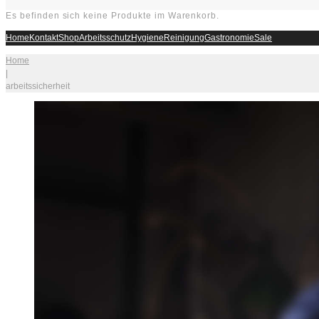
Es befinden sich keine Produkte im Warenkorb.
Home
Kontakt
Shop
Arbeitsschutz
Hygiene
Reinigung
Gastronomie
Sale
Home
|
arbeitssicherheit
Schlagwort:
arbeitssicherheit