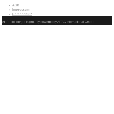
AGB
Impressum
Datenschutz
AHR Eibisberger is proudly powered by AITAC International GmbH