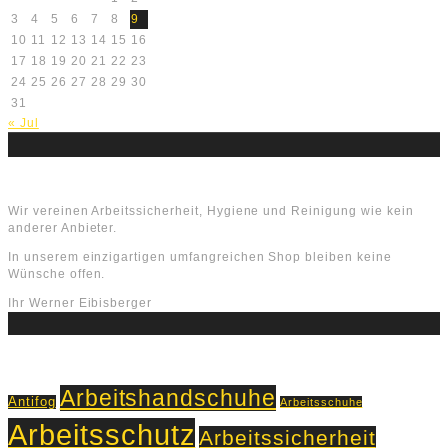
3
4
5
6
7
8
9
10
11
12
13
14
15
16
17
18
19
20
21
22
23
24
25
26
27
28
29
30
31
« Jul
Über uns
Wir vereinen Arbeitssicherheit, Hygiene und Reinigung wie kein
anderer Anbieter.
In unserem einzigartigen umfangreichen Shop bleiben keine
Wünsche offen.
Ihr Werner Eibisberger
Schlagworte
Arbeitshandschuhe
Antifog
Arbeitsschuhe
Arbeitsschutz
Arbeitssicherheit