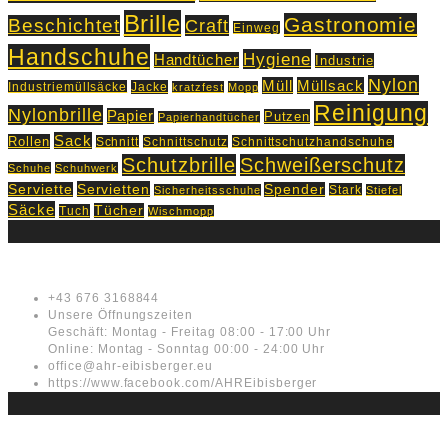
Brille
Gastronomie
Beschichtet
Craft
Einweg
Handschuhe
Hygiene
Handtücher
Industrie
Nylon
Müll
Müllsack
Industriemüllsäcke
Jacke
kratzfest
Mopp
Reinigung
Nylonbrille
Papier
Putzen
Papierhandtücher
Sack
Rollen
Schnitt
Schnittschutz
Schnittschutzhandschuhe
Schutzbrille
Schweißerschutz
Schuhe
Schuhwerk
Servietten
Serviette
Spender
Stark
Sicherheitsschuhe
Stiefel
Säcke
Tücher
Tuch
Wischmopp
Kontakt
+43 676 3168844
Unsere Öffnungszeiten
Geschäft: Montag - Freitag 08:00 - 17:00 Uhr
Online: Montag - Sonntag 00:00 - 24:00 Uhr
office@ahr-eibisberger.eu
https://www.facebook.com/AHREibisberger
Rechtliches