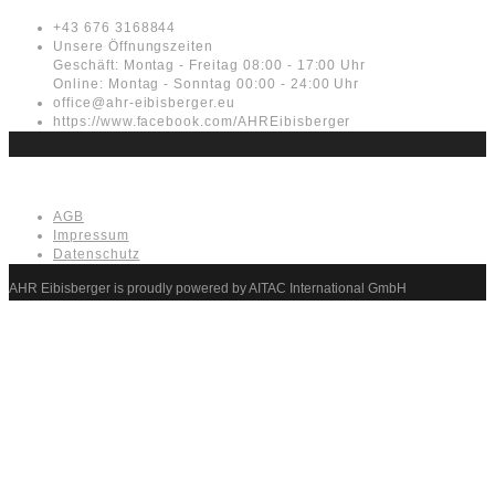
+43 676 3168844
Unsere Öffnungszeiten
Geschäft: Montag - Freitag 08:00 - 17:00 Uhr
Online: Montag - Sonntag 00:00 - 24:00 Uhr
office@ahr-eibisberger.eu
https://www.facebook.com/AHREibisberger
Rechtliches
AGB
Impressum
Datenschutz
AHR Eibisberger is proudly powered by AITAC International GmbH