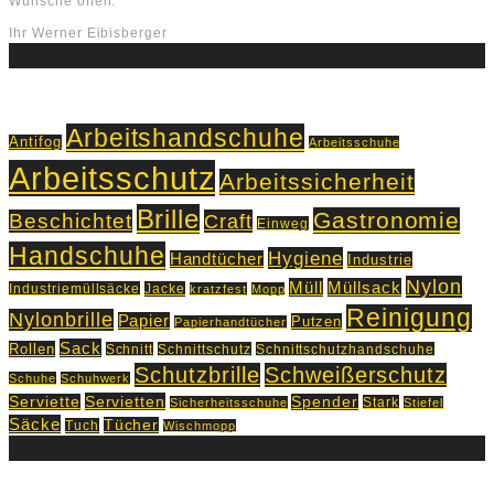
Wünsche offen.
Ihr Werner Eibisberger
Schlagworte
Arbeitshandschuhe
Antifog
Arbeitsschuhe
Arbeitsschutz
Arbeitssicherheit
Brille
Gastronomie
Beschichtet
Craft
Einweg
Handschuhe
Hygiene
Handtücher
Industrie
Nylon
Müll
Müllsack
Industriemüllsäcke
Jacke
kratzfest
Mopp
Reinigung
Nylonbrille
Papier
Putzen
Papierhandtücher
Sack
Rollen
Schnitt
Schnittschutz
Schnittschutzhandschuhe
Schutzbrille
Schweißerschutz
Schuhe
Schuhwerk
Servietten
Serviette
Spender
Stark
Sicherheitsschuhe
Stiefel
Säcke
Tücher
Tuch
Wischmopp
Kontakt