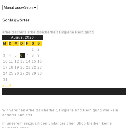
Archiv
Schlagwörter
arbeitsschutz
arbeitssicherheit
Hygiene
Reinigung
August 2026
M
D
M
D
F
S
S
1
2
3
4
5
6
7
8
9
10
11
12
13
14
15
16
17
18
19
20
21
22
23
24
25
26
27
28
29
30
31
« Jul
Über uns
Wir vereinen Arbeitssicherheit, Hygiene und Reinigung wie kein
anderer Anbieter.
In unserem einzigartigen umfangreichen Shop bleiben keine