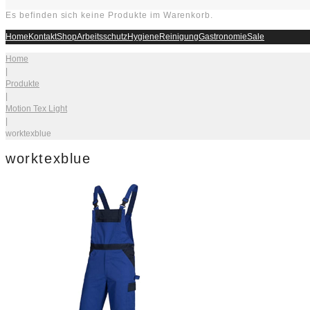
Es befinden sich keine Produkte im Warenkorb.
Home
Kontakt
Shop
Arbeitsschutz
Hygiene
Reinigung
Gastronomie
Sale
Home
|
Produkte
|
Motion Tex Light
|
worktexblue
worktexblue