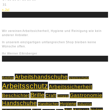
31
« Jul
Über uns
Wir vereinen Arbeitssicherheit, Hygiene und Reinigung wie kein
anderer Anbieter.
In unserem einzigartigen umfangreichen Shop bleiben keine
Wünsche offen.
Ihr Werner Eibisberger
Schlagworte
Arbeitshandschuhe
Antifog
Arbeitsschuhe
Arbeitsschutz
Arbeitssicherheit
Brille
Gastronomie
Beschichtet
Craft
Einweg
Handschuhe
Hygiene
Handtücher
Industrie