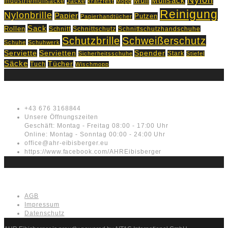
Nylon
Müll
Müllsack
Industriemüllsäcke
Jacke
kratzfest
Mopp
Reinigung
Nylonbrille
Papier
Putzen
Papierhandtücher
Sack
Rollen
Schnitt
Schnittschutz
Schnittschutzhandschuhe
Schutzbrille
Schweißerschutz
Schuhe
Schuhwerk
Servietten
Serviette
Spender
Stark
Sicherheitsschuhe
Stiefel
Säcke
Tücher
Tuch
Wischmopp
Kontakt
+43 676 3168844
Unsere Öffnungszeiten
Geschäft: Montag - Freitag 08:00 - 17:00 Uhr
Online: Montag - Sonntag 00:00 - 24:00 Uhr
office@ahr-eibisberger.eu
https://www.facebook.com/AHREibisberger
Rechtliches
AGB
Impressum
Datenschutz