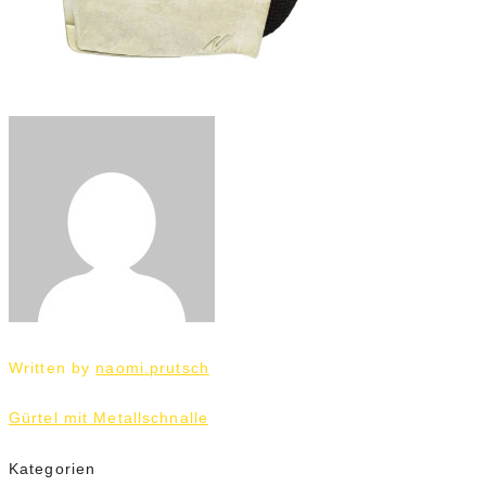
Written by
naomi.prutsch
Beitrags-
Gürtel mit Metallschnalle
Navigation
Kategorien