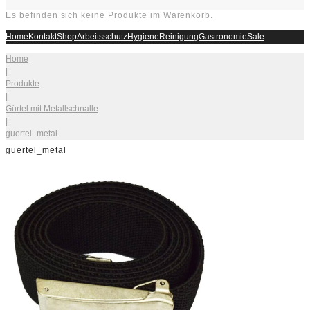
Es befinden sich keine Produkte im Warenkorb.
Home
Kontakt
Shop
Arbeitsschutz
Hygiene
Reinigung
Gastronomie
Sale
Home
|
Produkte
|
Gürtel mit Metallschnalle
|
guertel_metal
guertel_metal