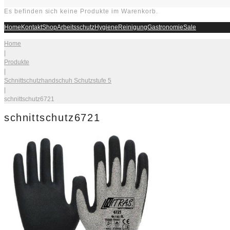
Es befinden sich keine Produkte im Warenkorb.
Home
Kontakt
Shop
Arbeitsschutz
Hygiene
Reinigung
Gastronomie
Sale
Home
|
Produkte
|
Schnittschutzhandschuh Schutzstufe 5
|
schnittschutz6721
schnittschutz6721