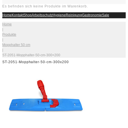
Es befinden sich keine Produkte im Warenkorb.
Home
Kontakt
Shop
Arbeitsschutz
Hygiene
Reinigung
Gastronomie
Sale
Home
|
Produkte
|
Mopphalter 50 cm
|
ST-2051-Mopphalter-50-cm-300×200
ST-2051-Mopphalter-50-cm-300x200