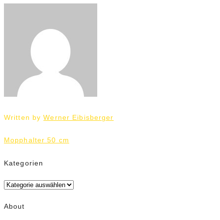
Written by
Werner Eibisberger
Beitrags-
Mopphalter 50 cm
Navigation
Kategorien
Kategorien
About