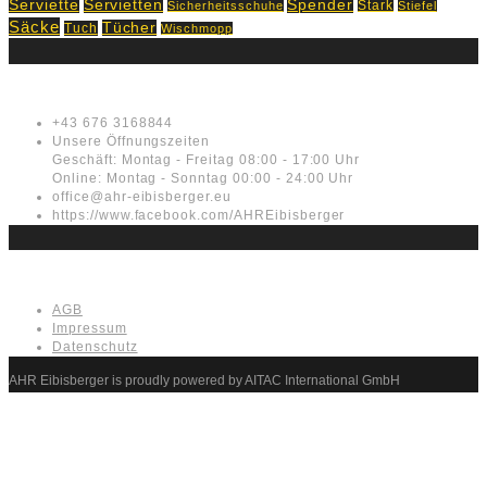
Servietten
Serviette
Spender
Stark
Sicherheitsschuhe
Stiefel
Säcke
Tücher
Tuch
Wischmopp
Kontakt
+43 676 3168844
Unsere Öffnungszeiten
Geschäft: Montag - Freitag 08:00 - 17:00 Uhr
Online: Montag - Sonntag 00:00 - 24:00 Uhr
office@ahr-eibisberger.eu
https://www.facebook.com/AHREibisberger
Rechtliches
AGB
Impressum
Datenschutz
AHR Eibisberger is proudly powered by AITAC International GmbH