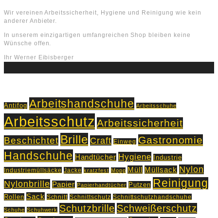
Wir vereinen Arbeitssicherheit, Hygiene und Reinigung wie kein
anderer Anbieter.
In unserem einzigartigen umfangreichen Shop bleiben keine
Wünsche offen.
Ihr Werner Eibisberger
Schlagworte
Arbeitshandschuhe
Antifog
Arbeitsschuhe
Arbeitsschutz
Arbeitssicherheit
Brille
Gastronomie
Beschichtet
Craft
Einweg
Handschuhe
Hygiene
Handtücher
Industrie
Nylon
Müll
Müllsack
Industriemüllsäcke
Jacke
kratzfest
Mopp
Reinigung
Nylonbrille
Papier
Putzen
Papierhandtücher
Sack
Rollen
Schnitt
Schnittschutz
Schnittschutzhandschuhe
Schutzbrille
Schweißerschutz
Schuhe
Schuhwerk