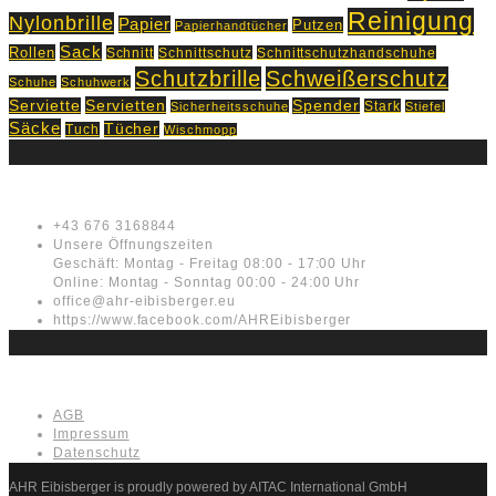
Reinigung
Nylonbrille
Papier
Putzen
Papierhandtücher
Sack
Rollen
Schnitt
Schnittschutz
Schnittschutzhandschuhe
Schutzbrille
Schweißerschutz
Schuhe
Schuhwerk
Servietten
Serviette
Spender
Stark
Sicherheitsschuhe
Stiefel
Säcke
Tücher
Tuch
Wischmopp
Kontakt
+43 676 3168844
Unsere Öffnungszeiten
Geschäft: Montag - Freitag 08:00 - 17:00 Uhr
Online: Montag - Sonntag 00:00 - 24:00 Uhr
office@ahr-eibisberger.eu
https://www.facebook.com/AHREibisberger
Rechtliches
AGB
Impressum
Datenschutz
AHR Eibisberger is proudly powered by AITAC International GmbH