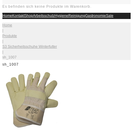
Es befinden sich keine Produkte im Warenkorb.
Home
Kontakt
Shop
Arbeitsschutz
Hygiene
Reinigung
Gastronomie
Sale
Home
|
Produkte
|
S3 Sicherheitsschuhe Winterfutter
|
sh_1007
sh_1007