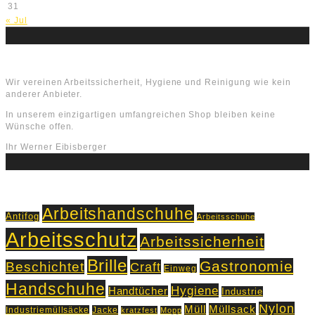
31
« Jul
Über uns
Wir vereinen Arbeitssicherheit, Hygiene und Reinigung wie kein
anderer Anbieter.
In unserem einzigartigen umfangreichen Shop bleiben keine
Wünsche offen.
Ihr Werner Eibisberger
Schlagworte
Arbeitshandschuhe
Antifog
Arbeitsschuhe
Arbeitsschutz
Arbeitssicherheit
Brille
Gastronomie
Beschichtet
Craft
Einweg
Handschuhe
Hygiene
Handtücher
Industrie
Nylon
Müll
Müllsack
Industriemüllsäcke
Jacke
kratzfest
Mopp