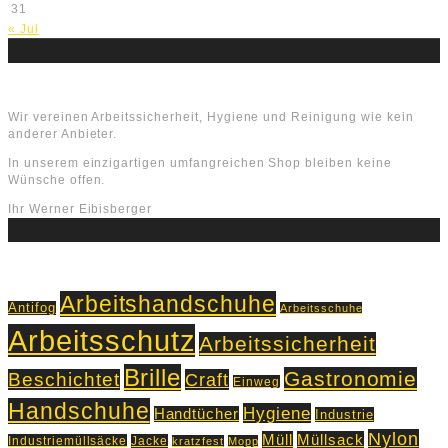
31
« Jul
Über uns
Wir vereinen Arbeitssicherheit, Hygiene und Reinigung wie kein
anderer Anbieter.
In unserem einzigartigen umfangreichen Shop bleiben keine
Wünsche offen.
Ihr Werner Eibisberger
Schlagworte
Arbeitshandschuhe
Antifog
Arbeitsschuhe
Arbeitsschutz
Arbeitssicherheit
Brille
Gastronomie
Beschichtet
Craft
Einweg
Handschuhe
Hygiene
Handtücher
Industrie
Nylon
Müll
Müllsack
Industriemüllsäcke
Jacke
kratzfest
Mopp