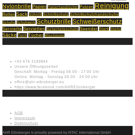
Reinigung
Nylonbrille
Papier
Putzen
Papierhandtücher
Sack
Rollen
Schnitt
Schnittschutz
Schnittschutzhandschuhe
Schutzbrille
Schweißerschutz
Schuhe
Schuhwerk
Servietten
Serviette
Spender
Stark
Sicherheitsschuhe
Stiefel
Säcke
Tücher
Tuch
Wischmopp
Kontakt
+43 676 3168844
Unsere Öffnungszeiten
Geschäft: Montag - Freitag 08:00 - 17:00 Uhr
Online: Montag - Sonntag 00:00 - 24:00 Uhr
office@ahr-eibisberger.eu
https://www.facebook.com/AHREibisberger
Rechtliches
AGB
Impressum
Datenschutz
AHR Eibisberger is proudly powered by AITAC International GmbH