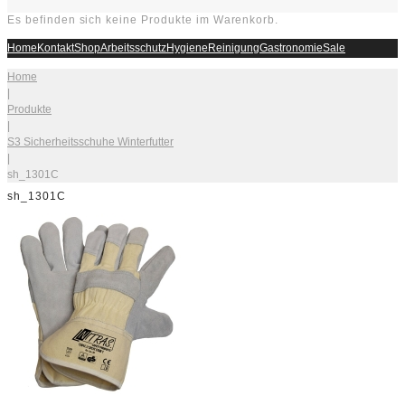
Es befinden sich keine Produkte im Warenkorb.
Home
Kontakt
Shop
Arbeitsschutz
Hygiene
Reinigung
Gastronomie
Sale
Home
|
Produkte
|
S3 Sicherheitsschuhe Winterfutter
|
sh_1301C
sh_1301C