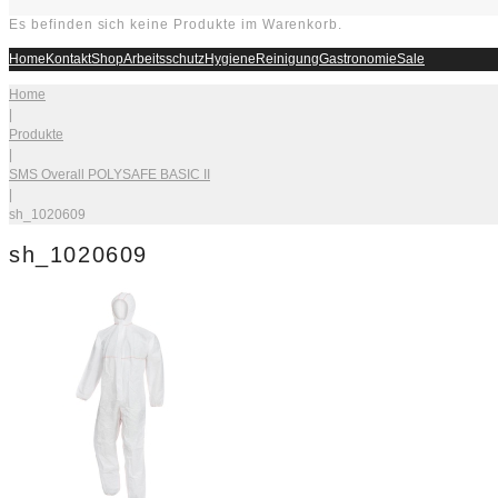
Es befinden sich keine Produkte im Warenkorb.
Home
Kontakt
Shop
Arbeitsschutz
Hygiene
Reinigung
Gastronomie
Sale
Home
|
Produkte
|
SMS Overall POLYSAFE BASIC II
|
sh_1020609
sh_1020609