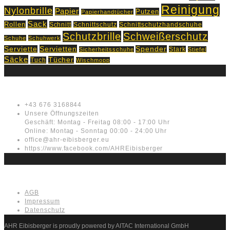
Reinigung
Nylonbrille
Papier
Putzen
Papierhandtücher
Sack
Rollen
Schnitt
Schnittschutz
Schnittschutzhandschuhe
Schutzbrille
Schweißerschutz
Schuhe
Schuhwerk
Servietten
Serviette
Spender
Stark
Sicherheitsschuhe
Stiefel
Säcke
Tücher
Tuch
Wischmopp
Kontakt
+43 676 3168844
Unsere Öffnungszeiten
Geschäft: Montag - Freitag 08:00 - 17:00 Uhr
Online: Montag - Sonntag 00:00 - 24:00 Uhr
office@ahr-eibisberger.eu
https://www.facebook.com/AHREibisberger
Rechtliches
AGB
Impressum
Datenschutz
AHR Eibisberger is proudly powered by AITAC International GmbH