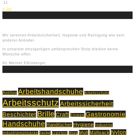
31
« Jul
Über uns
Wir vereinen Arbeitssicherheit, Hygiene und Reinigung wie kein
anderer Anbieter.
In unserem einzigartigen umfangreichen Shop bleiben keine
Wünsche offen.
Ihr Werner Eibisberger
Schlagworte
Arbeitshandschuhe
Antifog
Arbeitsschuhe
Arbeitsschutz
Arbeitssicherheit
Brille
Gastronomie
Beschichtet
Craft
Einweg
Handschuhe
Hygiene
Handtücher
Industrie
Nylon
Müll
Müllsack
Industriemüllsäcke
Jacke
kratzfest
Mopp