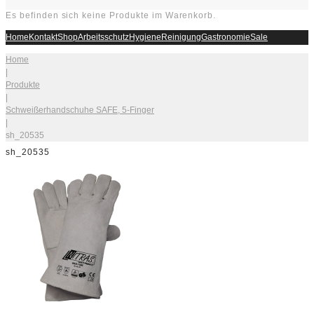
Es befinden sich keine Produkte im Warenkorb.
Home
Kontakt
Shop
Arbeitsschutz
Hygiene
Reinigung
Gastronomie
Sale
Home
|
Produkte
|
Schweißerhandschuhe SAFE, 5-Finger
|
sh_20535
sh_20535