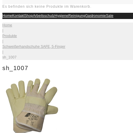
Es befinden sich keine Produkte im Warenkorb.
Home
Kontakt
Shop
Arbeitsschutz
Hygiene
Reinigung
Gastronomie
Sale
Home
|
Produkte
|
Schweißerhandschuhe SAFE, 5-Finger
|
sh_1007
sh_1007