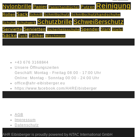
Reinigung
Nylonbrille
Papier
Putzen
Papierhandtücher
Sack
Rollen
Schnitt
Schnittschutz
Schnittschutzhandschuhe
Schutzbrille
Schweißerschutz
Schuhe
Schuhwerk
Servietten
Serviette
Spender
Stark
Sicherheitsschuhe
Stiefel
Säcke
Tücher
Tuch
Wischmopp
Kontakt
+43 676 3168844
Unsere Öffnungszeiten
Geschäft: Montag - Freitag 08:00 - 17:00 Uhr
Online: Montag - Sonntag 00:00 - 24:00 Uhr
office@ahr-eibisberger.eu
https://www.facebook.com/AHREibisberger
Rechtliches
AGB
Impressum
Datenschutz
AHR Eibisberger is proudly powered by AITAC International GmbH