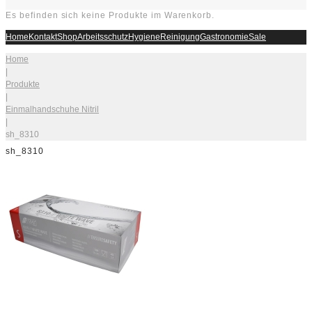
Es befinden sich keine Produkte im Warenkorb.
Home
Kontakt
Shop
Arbeitsschutz
Hygiene
Reinigung
Gastronomie
Sale
Home
|
Produkte
|
Einmalhandschuhe Nitril
|
sh_8310
sh_8310