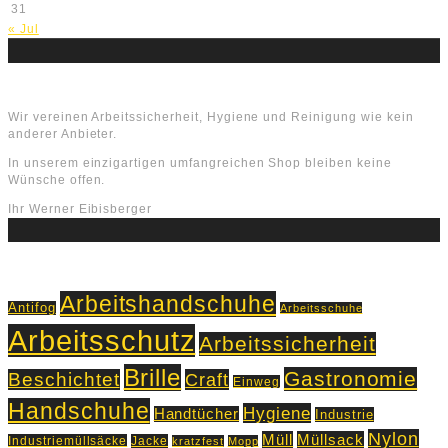
31
« Jul
Über uns
Wir vereinen Arbeitssicherheit, Hygiene und Reinigung wie kein
anderer Anbieter.
In unserem einzigartigen umfangreichen Shop bleiben keine
Wünsche offen.
Ihr Werner Eibisberger
Schlagworte
Arbeitshandschuhe
Antifog
Arbeitsschuhe
Arbeitsschutz
Arbeitssicherheit
Brille
Gastronomie
Beschichtet
Craft
Einweg
Handschuhe
Hygiene
Handtücher
Industrie
Nylon
Müll
Müllsack
Industriemüllsäcke
Jacke
kratzfest
Mopp