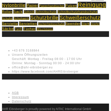
Reinigung
Nylonbrille
Papier
Putzen
Papierhandtücher
Sack
Rollen
Schnitt
Schnittschutz
Schnittschutzhandschuhe
Schutzbrille
Schweißerschutz
Schuhe
Schuhwerk
Servietten
Serviette
Spender
Stark
Sicherheitsschuhe
Stiefel
Säcke
Tücher
Tuch
Wischmopp
Kontakt
+43 676 3168844
Unsere Öffnungszeiten
Geschäft: Montag - Freitag 08:00 - 17:00 Uhr
Online: Montag - Sonntag 00:00 - 24:00 Uhr
office@ahr-eibisberger.eu
https://www.facebook.com/AHREibisberger
Rechtliches
AGB
Impressum
Datenschutz
AHR Eibisberger is proudly powered by AITAC International GmbH