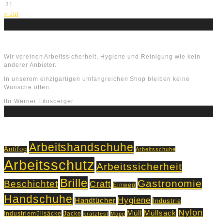
31
« Jul
Über uns
Wir vereinen Arbeitssicherheit, Hygiene und Reinigung wie kein
anderer Anbieter.
In unserem einzigartigen umfangreichen Shop bleiben keine
Wünsche offen.
Ihr Werner Eibisberger
Schlagworte
Arbeitshandschuhe
Antifog
Arbeitsschuhe
Arbeitsschutz
Arbeitssicherheit
Brille
Gastronomie
Beschichtet
Craft
Einweg
Handschuhe
Hygiene
Handtücher
Industrie
Nylon
Müll
Müllsack
Industriemüllsäcke
Jacke
kratzfest
Mopp