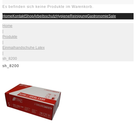
Es befinden sich keine Produkte im Warenkorb.
Home
Kontakt
Shop
Arbeitsschutz
Hygiene
Reinigung
Gastronomie
Sale
Home
|
Produkte
|
Einmalhandschuhe Latex
|
sh_8200
sh_8200