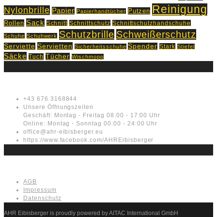
Reinigung
Nylonbrille
Papier
Putzen
Papierhandtücher
Sack
Rollen
Schnitt
Schnittschutz
Schnittschutzhandschuhe
Schutzbrille
Schweißerschutz
Schuhe
Schuhwerk
Servietten
Serviette
Spender
Stark
Sicherheitsschuhe
Stiefel
Säcke
Tücher
Tuch
Wischmopp
Kontakt
+43 676 3168844
Unsere Öffnungszeiten
Geschäft: Montag - Freitag 08:00 - 17:00 Uhr
Online: Montag - Sonntag 00:00 - 24:00 Uhr
office@ahr-eibisberger.eu
https://www.facebook.com/AHREibisberger
Rechtliches
AGB
Impressum
Datenschutz
AHR Eibisberger is proudly powered by AITAC International GmbH