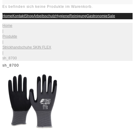
Es befinden sich keine Produkte im Warenkorb.
Home
Kontakt
Shop
Arbeitsschutz
Hygiene
Reinigung
Gastronomie
Sale
Home
|
Produkte
|
Strickhandschuhe SKIN FLEX
|
sh_8700
sh_8700