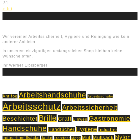
31
« Jul
Über uns
Wir vereinen Arbeitssicherheit, Hygiene und Reinigung wie kein
anderer Anbieter.
In unserem einzigartigen umfangreichen Shop bleiben keine
Wünsche offen.
Ihr Werner Eibisberger
Schlagworte
Arbeitshandschuhe
Antifog
Arbeitsschuhe
Arbeitsschutz
Arbeitssicherheit
Brille
Gastronomie
Beschichtet
Craft
Einweg
Handschuhe
Hygiene
Handtücher
Industrie
Nylon
Müll
Müllsack
Industriemüllsäcke
Jacke
kratzfest
Mopp