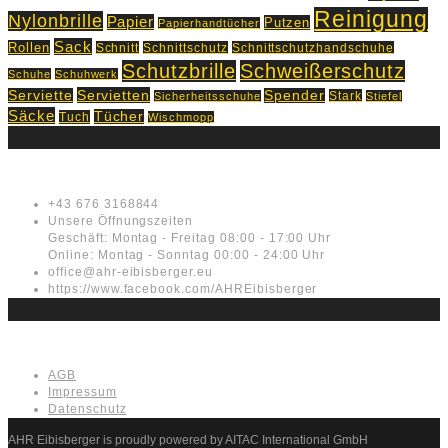
Reinigung
Nylonbrille
Papier
Putzen
Papierhandtücher
Sack
Rollen
Schnitt
Schnittschutz
Schnittschutzhandschuhe
Schutzbrille
Schweißerschutz
Schuhe
Schuhwerk
Servietten
Serviette
Spender
Stark
Sicherheitsschuhe
Stiefel
Säcke
Tücher
Tuch
Wischmopp
Kontakt
+43 676 3168844
Unsere Öffnungszeiten
Geschäft: Montag - Freitag 08:00 - 17:00 Uhr
Online: Montag - Sonntag 00:00 - 24:00 Uhr
office@ahr-eibisberger.eu
https://www.facebook.com/AHREibisberger
Rechtliches
AGB
Impressum
Datenschutz
AHR Eibisberger is proudly powered by AITAC International GmbH