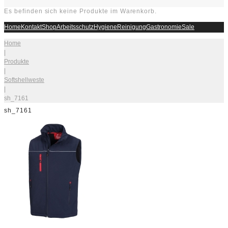
Es befinden sich keine Produkte im Warenkorb.
Home
Kontakt
Shop
Arbeitsschutz
Hygiene
Reinigung
Gastronomie
Sale
Home
|
Produkte
|
Softshellweste
|
sh_7161
sh_7161