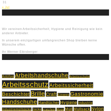
31
« Jul
Über uns
Wir vereinen Arbeitssicherheit, Hygiene und Reinigung wie kein
anderer Anbieter.
In unserem einzigartigen umfangreichen Shop bleiben keine
Wünsche offen.
Ihr Werner Eibisberger
Schlagworte
Arbeitshandschuhe
Antifog
Arbeitsschuhe
Arbeitsschutz
Arbeitssicherheit
Brille
Gastronomie
Beschichtet
Craft
Einweg
Handschuhe
Hygiene
Handtücher
Industrie
Nylon
Müll
Müllsack
Industriemüllsäcke
Jacke
kratzfest
Mopp