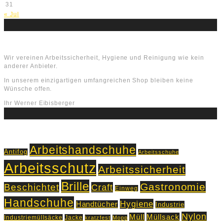
31
« Jul
Über uns
Wir vereinen Arbeitssicherheit, Hygiene und Reinigung wie kein
anderer Anbieter.
In unserem einzigartigen umfangreichen Shop bleiben keine
Wünsche offen.
Ihr Werner Eibisberger
Schlagworte
Arbeitshandschuhe
Antifog
Arbeitsschuhe
Arbeitsschutz
Arbeitssicherheit
Brille
Gastronomie
Beschichtet
Craft
Einweg
Handschuhe
Hygiene
Handtücher
Industrie
Nylon
Müll
Müllsack
Industriemüllsäcke
Jacke
kratzfest
Mopp