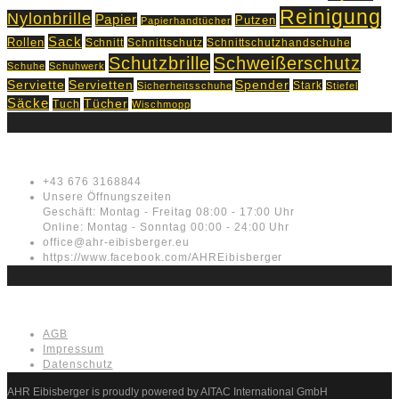
Reinigung
Nylonbrille
Papier
Putzen
Papierhandtücher
Sack
Rollen
Schnitt
Schnittschutz
Schnittschutzhandschuhe
Schutzbrille
Schweißerschutz
Schuhe
Schuhwerk
Servietten
Serviette
Spender
Stark
Sicherheitsschuhe
Stiefel
Säcke
Tücher
Tuch
Wischmopp
Kontakt
+43 676 3168844
Unsere Öffnungszeiten
Geschäft: Montag - Freitag 08:00 - 17:00 Uhr
Online: Montag - Sonntag 00:00 - 24:00 Uhr
office@ahr-eibisberger.eu
https://www.facebook.com/AHREibisberger
Rechtliches
AGB
Impressum
Datenschutz
AHR Eibisberger is proudly powered by AITAC International GmbH