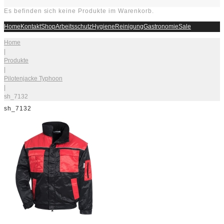
Es befinden sich keine Produkte im Warenkorb.
Home
Kontakt
Shop
Arbeitsschutz
Hygiene
Reinigung
Gastronomie
Sale
Home
|
Produkte
|
Pilotenjacke Typhoon
|
sh_7132
sh_7132