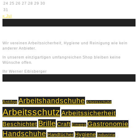
24
25
26
27
28
29
30
31
« Jul
Über uns
Wir vereinen Arbeitssicherheit, Hygiene und Reinigung wie kein
anderer Anbieter.
In unserem einzigartigen umfangreichen Shop bleiben keine
Wünsche offen.
Ihr Werner Eibisberger
Schlagworte
Arbeitshandschuhe
Antifog
Arbeitsschuhe
Arbeitsschutz
Arbeitssicherheit
Brille
Gastronomie
Beschichtet
Craft
Einweg
Handschuhe
Hygiene
Handtücher
Industrie