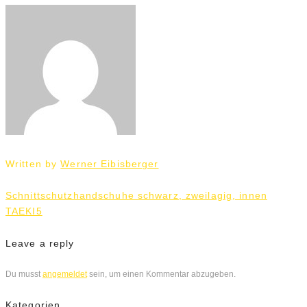
Written by
Werner Eibisberger
Beitrags-
Schnittschutzhandschuhe schwarz, zweilagig, innen
Navigation
TAEKI5
Leave a reply
Du musst
angemeldet
sein, um einen Kommentar abzugeben.
Kategorien