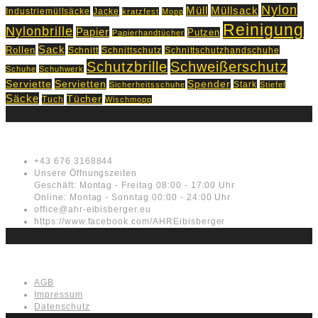
Nylon
Müll
Müllsack
Industriemüllsäcke
Jacke
kratzfest
Mopp
Reinigung
Nylonbrille
Papier
Putzen
Papierhandtücher
Sack
Rollen
Schnitt
Schnittschutz
Schnittschutzhandschuhe
Schutzbrille
Schweißerschutz
Schuhe
Schuhwerk
Servietten
Serviette
Spender
Stark
Sicherheitsschuhe
Stiefel
Säcke
Tücher
Tuch
Wischmopp
Kontakt
+43 676 3168844
Unsere Öffnungszeiten
Geschäft: Montag - Freitag 08:00 - 17:00 Uhr
Online: Montag - Sonntag 00:00 - 24:00 Uhr
office@ahr-eibisberger.eu
https://www.facebook.com/AHREibisberger
Rechtliches
AGB
Impressum
Datenschutz