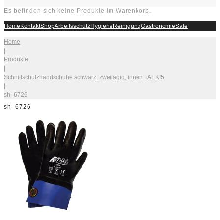
Es befinden sich keine Produkte im Warenkorb.
Home
Kontakt
Shop
Arbeitsschutz
Hygiene
Reinigung
Gastronomie
Sale
Home
|
Produkte
|
Schnittschutzhandschuhe schwarz, zweilagig, innen TAEKI5
|
sh_6726
sh_6726