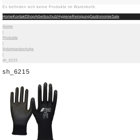
Es befinden sich keine Produkte im Warenkorb.
Home
Kontakt
Shop
Arbeitsschutz
Hygiene
Reinigung
Gastronomie
Sale
Home
|
Produkte
|
Nylonhandschuhe
|
sh_6215
sh_6215