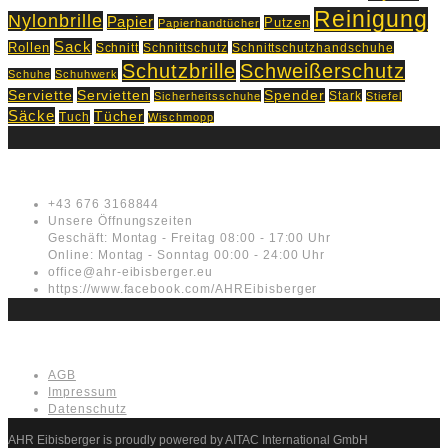
Reinigung
Nylonbrille
Papier
Putzen
Papierhandtücher
Sack
Rollen
Schnitt
Schnittschutz
Schnittschutzhandschuhe
Schutzbrille
Schweißerschutz
Schuhe
Schuhwerk
Servietten
Serviette
Spender
Stark
Sicherheitsschuhe
Stiefel
Säcke
Tücher
Tuch
Wischmopp
Kontakt
+43 676 3168844
Unsere Öffnungszeiten
Geschäft: Montag - Freitag 08:00 - 17:00 Uhr
Online: Montag - Sonntag 00:00 - 24:00 Uhr
office@ahr-eibisberger.eu
https://www.facebook.com/AHREibisberger
Rechtliches
AGB
Impressum
Datenschutz
AHR Eibisberger is proudly powered by AITAC International GmbH