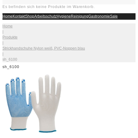
Es befinden sich keine Produkte im Warenkorb.
Home
Kontakt
Shop
Arbeitsschutz
Hygiene
Reinigung
Gastronomie
Sale
Home
|
Produkte
|
Strickhandschuhe Nylon weiß, PVC-Noppen blau
|
sh_6100
sh_6100