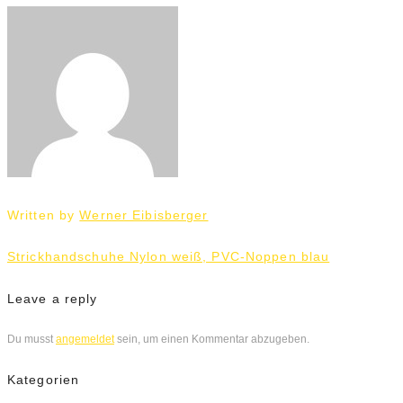
Written by
Werner Eibisberger
Beitrags-
Strickhandschuhe Nylon weiß, PVC-Noppen blau
Navigation
Leave a reply
Du musst
angemeldet
sein, um einen Kommentar abzugeben.
Kategorien