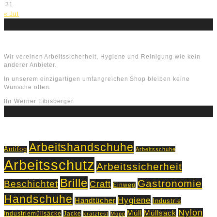
31
« Jul
Über uns
Wir vereinen Arbeitssicherheit, Hygiene und Reinigung wie kein
anderer Anbieter.
In unserem einzigartigen umfangreichen Shop bleiben keine
Wünsche offen.
Ihr Werner Eibisberger
Schlagworte
Arbeitshandschuhe
Antifog
Arbeitsschuhe
Arbeitsschutz
Arbeitssicherheit
Brille
Gastronomie
Beschichtet
Craft
Einweg
Handschuhe
Hygiene
Handtücher
Industrie
Nylon
Müll
Müllsack
Industriemüllsäcke
Jacke
kratzfest
Mopp