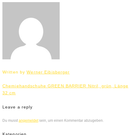
Written by
Werner Eibisberger
Beitrags-
Chemiehandschuhe GREEN BARRIER Nitril, grün, Länge
Navigation
32 cm
Leave a reply
Du musst
angemeldet
sein, um einen Kommentar abzugeben.
Kategorien