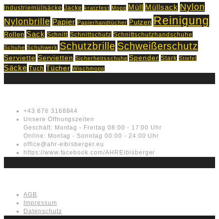
Nylon
Müll
Müllsack
Industriemüllsäcke
Jacke
kratzfest
Mopp
Reinigung
Nylonbrille
Papier
Putzen
Papierhandtücher
Sack
Rollen
Schnitt
Schnittschutz
Schnittschutzhandschuhe
Schutzbrille
Schweißerschutz
Schuhe
Schuhwerk
Servietten
Serviette
Spender
Stark
Sicherheitsschuhe
Stiefel
Säcke
Tücher
Tuch
Wischmopp
Kontakt
+43 676 3168844
Unsere Öffnungszeiten
Geschäft: Montag - Freitag 08:00 - 17:00 Uhr
Online: Montag - Sonntag 00:00 - 24:00 Uhr
office@ahr-eibisberger.eu
https://www.facebook.com/AHREibisberger
Rechtliches
AGB
Impressum
Datenschutz