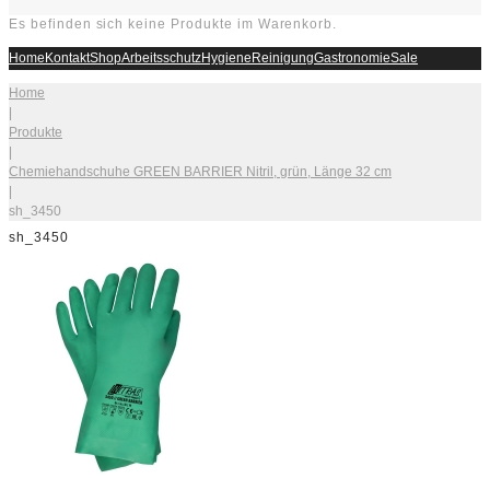
Es befinden sich keine Produkte im Warenkorb.
Home
Kontakt
Shop
Arbeitsschutz
Hygiene
Reinigung
Gastronomie
Sale
Home
|
Produkte
|
Chemiehandschuhe GREEN BARRIER Nitril, grün, Länge 32 cm
|
sh_3450
sh_3450