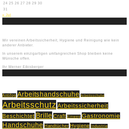
24
25
26
27
28
29
30
31
« Jul
Über uns
Wir vereinen Arbeitssicherheit, Hygiene und Reinigung wie kein
anderer Anbieter.
In unserem einzigartigen umfangreichen Shop bleiben keine
Wünsche offen.
Ihr Werner Eibisberger
Schlagworte
Arbeitshandschuhe
Antifog
Arbeitsschuhe
Arbeitsschutz
Arbeitssicherheit
Brille
Gastronomie
Beschichtet
Craft
Einweg
Handschuhe
Hygiene
Handtücher
Industrie