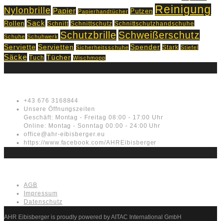
Reinigung
Nylonbrille
Papier
Putzen
Papierhandtücher
Sack
Rollen
Schnitt
Schnittschutz
Schnittschutzhandschuhe
Schutzbrille
Schweißerschutz
Schuhe
Schuhwerk
Servietten
Serviette
Spender
Stark
Sicherheitsschuhe
Stiefel
Säcke
Tücher
Tuch
Wischmopp
Kontakt
+43 676 3168844
Unsere Öffnungszeiten
Geschäft: Montag - Freitag 08:00 - 17:00 Uhr
Online: Montag - Sonntag 00:00 - 24:00 Uhr
office@ahr-eibisberger.eu
https://www.facebook.com/AHREibisberger
Rechtliches
AGB
Impressum
Datenschutz
AHR Eibisberger is proudly powered by AITAC International GmbH