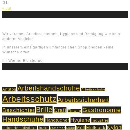
31
« Jul
Über uns
Wir vereinen Arbeitssicherheit, Hygiene und Reinigung wie kein
anderer Anbieter.
In unserem einzigartigen umfangreichen Shop bleiben keine
Wünsche offen.
Ihr Werner Eibisberger
Schlagworte
Arbeitshandschuhe
Antifog
Arbeitsschuhe
Arbeitsschutz
Arbeitssicherheit
Brille
Gastronomie
Beschichtet
Craft
Einweg
Handschuhe
Hygiene
Handtücher
Industrie
Nylon
Müll
Müllsack
Industriemüllsäcke
Jacke
kratzfest
Mopp