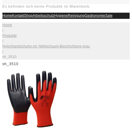
Es befinden sich keine Produkte im Warenkorb.
Home
Kontakt
Shop
Arbeitsschutz
Hygiene
Reinigung
Gastronomie
Sale
Home
|
Produkte
|
Nylonhandschuhe rot, Nitrilschaum-Beschichtung grau
|
sh_3510
sh_3510