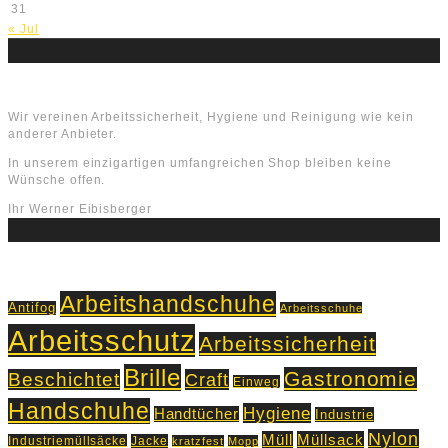
31
« Jul
Über uns
Wir vereinen Arbeitssicherheit, Hygiene und Reinigung wie kein
anderer Anbieter.
In unserem einzigartigen umfangreichen Shop bleiben keine
Wünsche offen.
Ihr Werner Eibisberger
Schlagworte
Arbeitshandschuhe
Antifog
Arbeitsschuhe
Arbeitsschutz
Arbeitssicherheit
Brille
Gastronomie
Beschichtet
Craft
Einweg
Handschuhe
Hygiene
Handtücher
Industrie
Nylon
Müll
Müllsack
Industriemüllsäcke
Jacke
kratzfest
Mopp