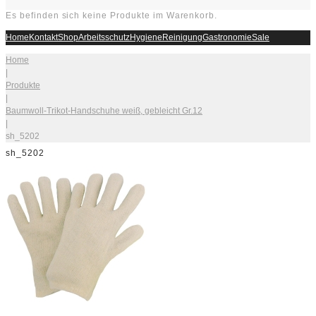
Es befinden sich keine Produkte im Warenkorb.
Home
Kontakt
Shop
Arbeitsschutz
Hygiene
Reinigung
Gastronomie
Sale
Home
|
Produkte
|
Baumwoll-Trikot-Handschuhe weiß, gebleicht Gr.12
|
sh_5202
sh_5202