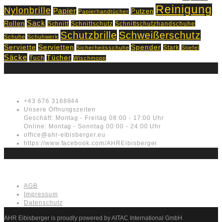
Reinigung
Nylonbrille
Papier
Putzen
Papierhandtücher
Sack
Rollen
Schnitt
Schnittschutz
Schnittschutzhandschuhe
Schutzbrille
Schweißerschutz
Schuhe
Schuhwerk
Servietten
Serviette
Spender
Stark
Sicherheitsschuhe
Stiefel
Säcke
Tücher
Tuch
Wischmopp
Kontakt
+43 676 3168844
Unsere Öffnungszeiten
Geschäft: Montag - Freitag 08:00 - 17:00 Uhr
Online: Montag - Sonntag 00:00 - 24:00 Uhr
office@ahr-eibisberger.eu
https://www.facebook.com/AHREibisberger
Rechtliches
AGB
Impressum
Datenschutz
AHR Eibisberger is proudly powered by AITAC International GmbH