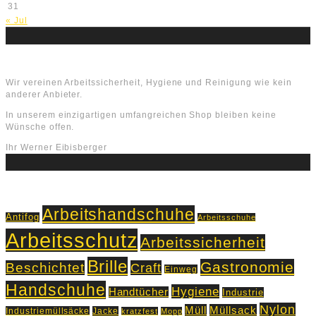
31
« Jul
Über uns
Wir vereinen Arbeitssicherheit, Hygiene und Reinigung wie kein
anderer Anbieter.
In unserem einzigartigen umfangreichen Shop bleiben keine
Wünsche offen.
Ihr Werner Eibisberger
Schlagworte
Arbeitshandschuhe
Antifog
Arbeitsschuhe
Arbeitsschutz
Arbeitssicherheit
Brille
Gastronomie
Beschichtet
Craft
Einweg
Handschuhe
Hygiene
Handtücher
Industrie
Nylon
Müll
Müllsack
Industriemüllsäcke
Jacke
kratzfest
Mopp