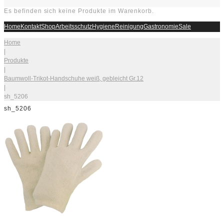
Es befinden sich keine Produkte im Warenkorb.
Home
Kontakt
Shop
Arbeitsschutz
Hygiene
Reinigung
Gastronomie
Sale
Home
|
Produkte
|
Baumwoll-Trikot-Handschuhe weiß, gebleicht Gr.12
|
sh_5206
sh_5206