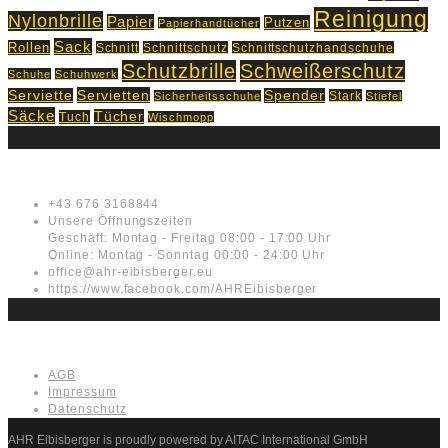
Reinigung
Nylonbrille
Papier
Putzen
Papierhandtücher
Sack
Rollen
Schnitt
Schnittschutz
Schnittschutzhandschuhe
Schutzbrille
Schweißerschutz
Schuhe
Schuhwerk
Servietten
Serviette
Spender
Stark
Sicherheitsschuhe
Stiefel
Säcke
Tücher
Tuch
Wischmopp
Kontakt
+43 676 3168844
Unsere Öffnungszeiten
Geschäft: Montag - Freitag 08:00 - 17:00 Uhr
Online: Montag - Sonntag 00:00 - 24:00 Uhr
office@ahr-eibisberger.eu
https://www.facebook.com/AHREibisberger
Rechtliches
AGB
Impressum
Datenschutz
AHR Eibisberger is proudly powered by AITAC International GmbH