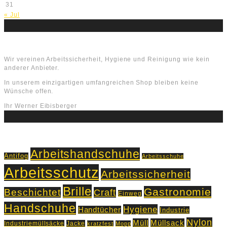
31
« Jul
Über uns
Wir vereinen Arbeitssicherheit, Hygiene und Reinigung wie kein
anderer Anbieter.
In unserem einzigartigen umfangreichen Shop bleiben keine
Wünsche offen.
Ihr Werner Eibisberger
Schlagworte
Arbeitshandschuhe
Antifog
Arbeitsschuhe
Arbeitsschutz
Arbeitssicherheit
Brille
Gastronomie
Beschichtet
Craft
Einweg
Handschuhe
Hygiene
Handtücher
Industrie
Nylon
Müll
Müllsack
Industriemüllsäcke
Jacke
kratzfest
Mopp