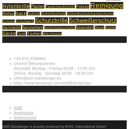
Reinigung
Nylonbrille
Papier
Putzen
Papierhandtücher
Sack
Rollen
Schnitt
Schnittschutz
Schnittschutzhandschuhe
Schutzbrille
Schweißerschutz
Schuhe
Schuhwerk
Servietten
Serviette
Spender
Stark
Sicherheitsschuhe
Stiefel
Säcke
Tücher
Tuch
Wischmopp
Kontakt
+43 676 3168844
Unsere Öffnungszeiten
Geschäft: Montag - Freitag 08:00 - 17:00 Uhr
Online: Montag - Sonntag 00:00 - 24:00 Uhr
office@ahr-eibisberger.eu
https://www.facebook.com/AHREibisberger
Rechtliches
AGB
Impressum
Datenschutz
AHR Eibisberger is proudly powered by AITAC International GmbH