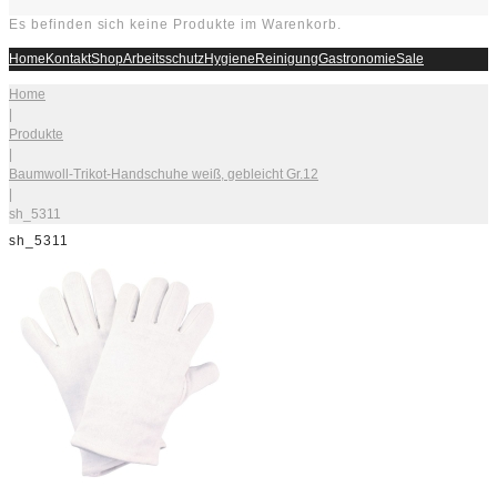
Es befinden sich keine Produkte im Warenkorb.
Home
Kontakt
Shop
Arbeitsschutz
Hygiene
Reinigung
Gastronomie
Sale
Home
|
Produkte
|
Baumwoll-Trikot-Handschuhe weiß, gebleicht Gr.12
|
sh_5311
sh_5311