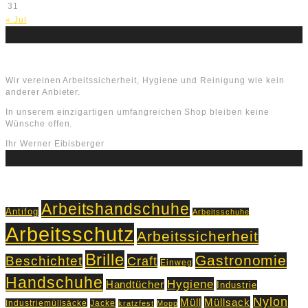
31
« Jul
Über uns
Wir vereinen Arbeitssicherheit, Hygiene und Reinigung wie kein
anderer Anbieter.
In unserem einzigartigen umfangreichen Shop bleiben keine
Wünsche offen.
Ihr Werner Eibisberger
Schlagworte
Arbeitshandschuhe
Antifog
Arbeitsschuhe
Arbeitsschutz
Arbeitssicherheit
Brille
Gastronomie
Beschichtet
Craft
Einweg
Handschuhe
Hygiene
Handtücher
Industrie
Nylon
Müll
Müllsack
Industriemüllsäcke
Jacke
kratzfest
Mopp