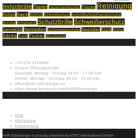
Reinigung
Nylonbrille
Papier
Putzen
Papierhandtücher
Sack
Rollen
Schnitt
Schnittschutz
Schnittschutzhandschuhe
Schutzbrille
Schweißerschutz
Schuhe
Schuhwerk
Servietten
Serviette
Spender
Stark
Sicherheitsschuhe
Stiefel
Säcke
Tücher
Tuch
Wischmopp
Kontakt
+43 676 3168844
Unsere Öffnungszeiten
Geschäft: Montag - Freitag 08:00 - 17:00 Uhr
Online: Montag - Sonntag 00:00 - 24:00 Uhr
office@ahr-eibisberger.eu
https://www.facebook.com/AHREibisberger
Rechtliches
AGB
Impressum
Datenschutz
AHR Eibisberger is proudly powered by AITAC International GmbH