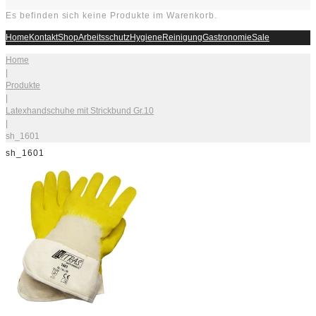
Es befinden sich keine Produkte im Warenkorb.
Home
Kontakt
Shop
Arbeitsschutz
Hygiene
Reinigung
Gastronomie
Sale
Home
|
Produkte
|
Latexhandschuhe mit Strickbund Gr.10
|
sh_1601
sh_1601