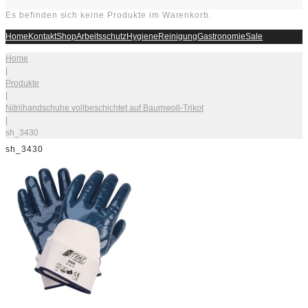
Es befinden sich keine Produkte im Warenkorb.
Home
Kontakt
Shop
Arbeitsschutz
Hygiene
Reinigung
Gastronomie
Sale
Home
|
Produkte
|
Nitrilhandschuhe vollbeschichtet auf Baumwoll-Trikot
|
sh_3430
sh_3430