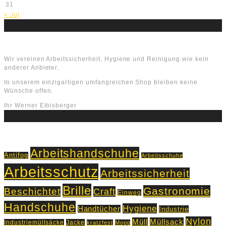
31
« Jul
Über uns
Wir vereinen Arbeitssicherheit, Hygiene und Reinigung wie kein
anderer Anbieter.
In unserem einzigartigen umfangreichen Shop bleiben keine
Wünsche offen.
Ihr Werner Eibisberger
Schlagworte
Arbeitshandschuhe
Antifog
Arbeitsschuhe
Arbeitsschutz
Arbeitssicherheit
Brille
Gastronomie
Beschichtet
Craft
Einweg
Handschuhe
Hygiene
Handtücher
Industrie
Nylon
Müll
Müllsack
Industriemüllsäcke
Jacke
kratzfest
Mopp