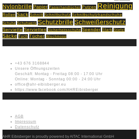
Reinigung
Nylonbrille
Papier
Putzen
Papierhandtücher
Sack
Rollen
Schnitt
Schnittschutz
Schnittschutzhandschuhe
Schutzbrille
Schweißerschutz
Schuhe
Schuhwerk
Servietten
Serviette
Spender
Stark
Sicherheitsschuhe
Stiefel
Säcke
Tücher
Tuch
Wischmopp
Kontakt
+43 676 3168844
Unsere Öffnungszeiten
Geschäft: Montag - Freitag 08:00 - 17:00 Uhr
Online: Montag - Sonntag 00:00 - 24:00 Uhr
office@ahr-eibisberger.eu
https://www.facebook.com/AHREibisberger
Rechtliches
AGB
Impressum
Datenschutz
AHR Eibisberger is proudly powered by AITAC International GmbH