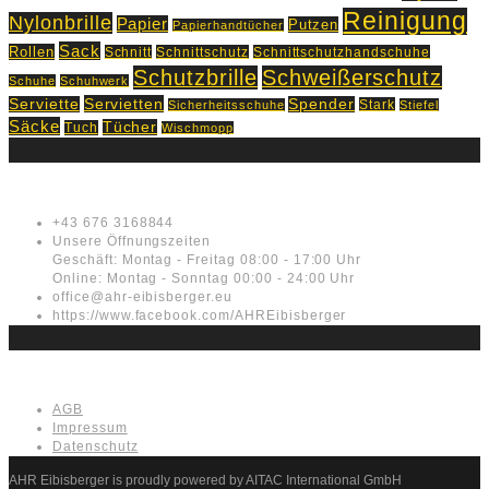
Reinigung
Nylonbrille
Papier
Putzen
Papierhandtücher
Sack
Rollen
Schnitt
Schnittschutz
Schnittschutzhandschuhe
Schutzbrille
Schweißerschutz
Schuhe
Schuhwerk
Servietten
Serviette
Spender
Stark
Sicherheitsschuhe
Stiefel
Säcke
Tücher
Tuch
Wischmopp
Kontakt
+43 676 3168844
Unsere Öffnungszeiten
Geschäft: Montag - Freitag 08:00 - 17:00 Uhr
Online: Montag - Sonntag 00:00 - 24:00 Uhr
office@ahr-eibisberger.eu
https://www.facebook.com/AHREibisberger
Rechtliches
AGB
Impressum
Datenschutz
AHR Eibisberger is proudly powered by AITAC International GmbH