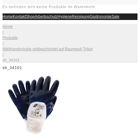
Es befinden sich keine Produkte im Warenkorb.
Home
Kontakt
Shop
Arbeitsschutz
Hygiene
Reinigung
Gastronomie
Sale
Home
|
Produkte
|
Nitrilhandschuhe vollbeschichtet auf Baumwoll-Trikot
|
sh_34101
sh_34101