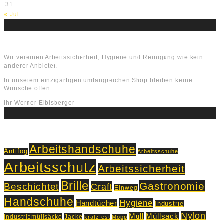
31
« Jul
Über uns
Wir vereinen Arbeitssicherheit, Hygiene und Reinigung wie kein
anderer Anbieter.
In unserem einzigartigen umfangreichen Shop bleiben keine
Wünsche offen.
Ihr Werner Eibisberger
Schlagworte
Arbeitshandschuhe
Antifog
Arbeitsschuhe
Arbeitsschutz
Arbeitssicherheit
Brille
Gastronomie
Beschichtet
Craft
Einweg
Handschuhe
Hygiene
Handtücher
Industrie
Nylon
Müll
Müllsack
Industriemüllsäcke
Jacke
kratzfest
Mopp