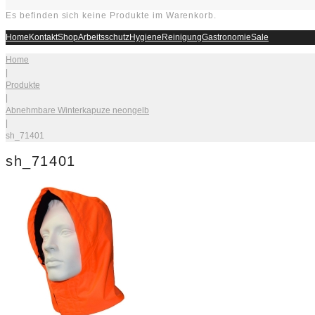
Es befinden sich keine Produkte im Warenkorb.
Home
Kontakt
Shop
Arbeitsschutz
Hygiene
Reinigung
Gastronomie
Sale
Home
|
Produkte
|
Abnehmbare Winterkapuze neongelb
|
sh_71401
sh_71401